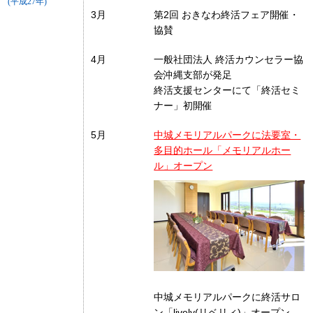
(平成27年)
3月
第2回 おきなわ終活フェア開催・
協賛
4月
一般社団法人 終活カウンセラー協
会沖縄支部が発足
終活支援センターにて「終活セミ
ナー」初開催
5月
中城メモリアルパークに法要室・
多目的ホール「メモリアルホー
ル」オープン
中城メモリアルパークに終活サロ
ン「lively(リベリィ)」オープン