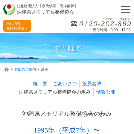
公益財団法人【永代供養・海洋散骨】
togg
沖縄県メモリアル整備協会
navi
永代供養
無料お見積り
受付時間 9:00～17:00
>
財団のご案内
>
沿革
概 要
ごあいさつ
役員名簿
沖縄県メモリアル整備協会の歩み
情報公開
沖縄県メモリアル整備協会の歩み
1995年（平成7年）〜