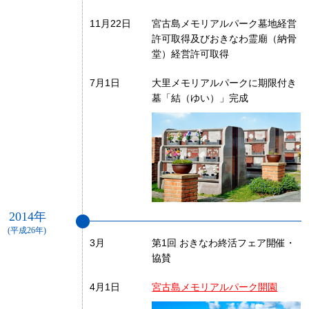
11月22日
宮古島メモリアルパーク墓地経営
許可取得及びおきなわ霊廟（納骨
堂）経営許可取得
7月1日
大里メモリアルパークに期限付き
墓「結（ゆい）」完成
2014年
(平成26年)
3月
第1回 おきなわ終活フェア開催・
協賛
4月1日
宮古島メモリアルパーク開園