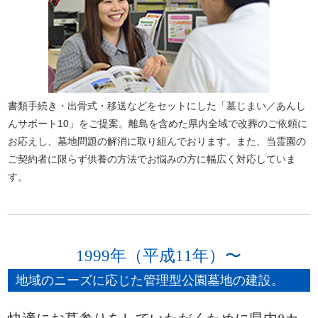
書類手続き・出骨式・移送などをセットにした「墓じまい／あんし
んサポート10」をご提案。離島を含めた県内全域で改葬のご依頼に
お応えし、墓地問題の解消に取り組んでおります。また、当霊園の
ご契約者に限らず供養の方法でお悩みの方に幅広く対応していま
す。
1999年（平成11年）〜
地域のニーズに応じた管理型公園墓地の建設。