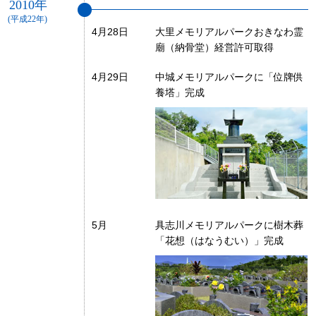
2010年
(平成22年)
4月28日
大里メモリアルパークおきなわ霊
廟（納骨堂）経営許可取得
4月29日
中城メモリアルパークに「位牌供
養塔」完成
5月
具志川メモリアルパークに樹木葬
「花想（はなうむい）」完成