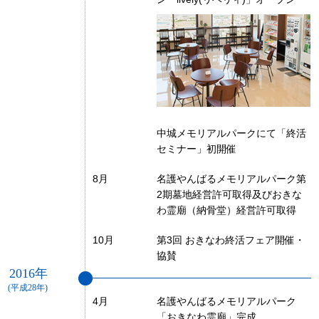
中城メモリアルパークにて「終活
セミナー」初開催
8月
名護やんばるメモリアルパーク第
2期墓地経営許可取得及びおきな
わ霊廟（納骨堂）経営許可取得
10月
第3回 おきなわ終活フェア開催・
協賛
2016年
(平成28年)
4月
名護やんばるメモリアルパーク
「おきなわ霊廟」完成