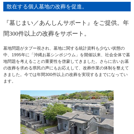
散在する個人墓地の改葬を促進。
『墓じまい／あんしんサポート』をご提供。年
間300件以上の改葬をサポート。
墓地問題がタブー視され、墓地に関する統計資料も少ない状態の
中、1995年に「沖縄お墓シンポジウム」を開催以来、社会全体で墓
地問題を考えることの重要性を啓蒙してきました。さらに古いお墓
の改葬を求める県民の声にもお応えして、改葬作業の体制を整えて
きました。今では年間300件以上の改葬を実現するまでになってい
ます。