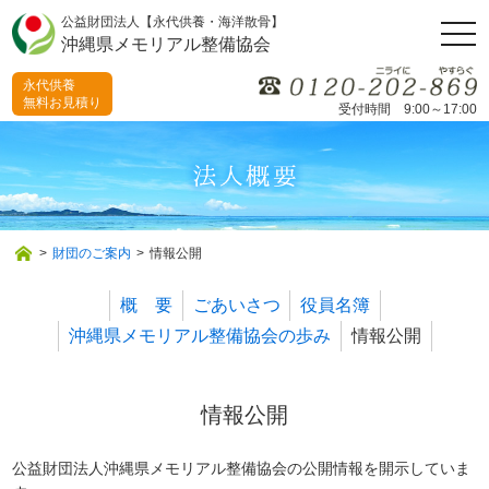
公益財団法人【永代供養・海洋散骨】
togg
沖縄県メモリアル整備協会
navi
永代供養
無料お見積り
受付時間 9:00～17:00
>
財団のご案内
>
情報公開
概 要
ごあいさつ
役員名簿
沖縄県メモリアル整備協会の歩み
情報公開
情報公開
公益財団法人沖縄県メモリアル整備協会の公開情報を開示していま