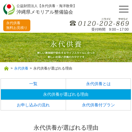
公益財団法人【永代供養・海洋散骨】
togg
沖縄県メモリアル整備協会
navi
永代供養
無料お見積り
受付時間 9:00～17:00
>
永代供養
>
永代供養が選ばれる理由
一覧
永代供養とは
永代供養が選ばれる理由
お申し込みの流れ
永代供養付プラン
永代供養が選ばれる理由