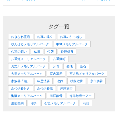
タグ一覧
おきなわ霊廟
お墓の建立
お墓の引っ越し
やんばるメモリアルパーク
中城メモリアルパーク
久遠の想い
仏壇
位牌
位牌供養
八重瀬メモリアルパーク
八重瀬町
具志川メモリアルパーク
分骨
墓地
墓石
大里メモリアルパーク
室内墓所
宮古島メモリアルパーク
家族墓「結」
年忌法要
改葬
模擬散骨
永代供養
永代供養付き
永代供養墓
沖縄旅行
泡瀬メモリアルパーク
海洋散骨
海洋散骨ツアー
生前契約
県外
石垣メモリアルパーク
花想