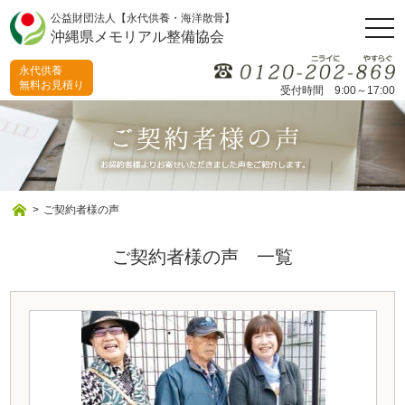
公益財団法人【永代供養・海洋散骨】
togg
沖縄県メモリアル整備協会
navi
永代供養
無料お見積り
受付時間 9:00～17:00
>
ご契約者様の声
ご契約者様の声 一覧