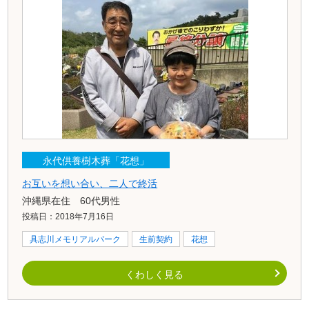
永代供養樹木葬「花想」
お互いを想い合い、二人で終活
沖縄県在住 60代男性
投稿日：2018年7月16日
具志川メモリアルパーク
生前契約
花想
くわしく見る