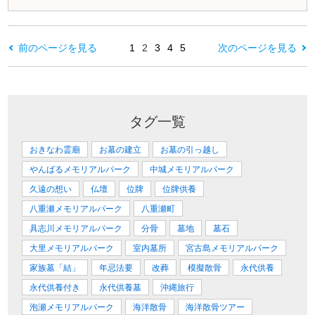
前のページを見る
1
2
3
4
5
次のページを見る
タグ一覧
おきなわ霊廟
お墓の建立
お墓の引っ越し
やんばるメモリアルパーク
中城メモリアルパーク
久遠の想い
仏壇
位牌
位牌供養
八重瀬メモリアルパーク
八重瀬町
具志川メモリアルパーク
分骨
墓地
墓石
大里メモリアルパーク
室内墓所
宮古島メモリアルパーク
家族墓「結」
年忌法要
改葬
模擬散骨
永代供養
永代供養付き
永代供養墓
沖縄旅行
泡瀬メモリアルパーク
海洋散骨
海洋散骨ツアー