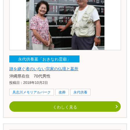
永代供養墓「おきなわ霊廟」
跡を継ぐ者のいない宗家の仏壇と墓所
沖縄県在住 70代男性
投稿日：2018年10月2日
具志川メモリアルパーク
改葬
永代供養
くわしく見る