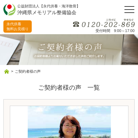
公益財団法人【永代供養・海洋散骨】
togg
沖縄県メモリアル整備協会
navi
永代供養
無料お見積り
受付時間 9:00～17:00
>
ご契約者様の声
ご契約者様の声 一覧