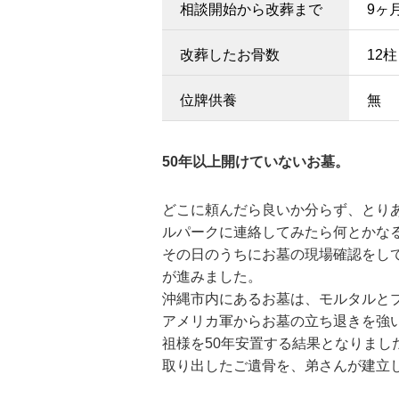
相談開始から改葬まで
9ヶ
改葬したお骨数
12柱
位牌供養
無
50年以上開けていないお墓。
どこに頼んだら良いか分らず、とり
ルパークに連絡してみたら何とかな
その日のうちにお墓の現場確認をし
が進みました。
沖縄市内にあるお墓は、モルタルと
アメリカ軍からお墓の立ち退きを強
祖様を50年安置する結果となりまし
取り出したご遺骨を、弟さんが建立