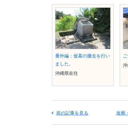
番外編：仮墓の撤去を行い
ご
ました。
沖縄県在住
前の記事を見る
改葬