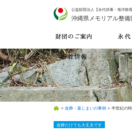
公益財団法人【永代供養・海洋散
沖縄県メモリアル整備
>
改葬・墓じまいの事例
>
半世紀の時
改葬だけでも大丈夫です