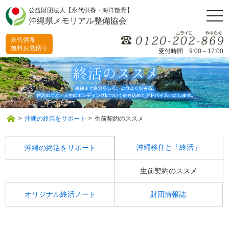
公益財団法人【永代供養・海洋散骨】
togg
沖縄県メモリアル整備協会
navi
永代供養
無料お見積り
受付時間 9:00～17:00
>
沖縄の終活をサポート
>
生前契約のススメ
沖縄移住と「終活」
沖縄の終活をサポート
生前契約のススメ
オリジナル終活ノート
財団情報誌