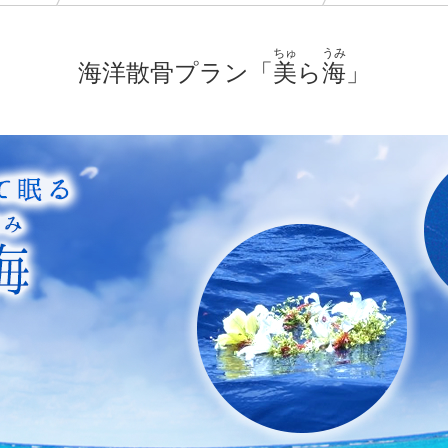
ちゅ
うみ
海洋散骨プラン「
美
ら
海
」