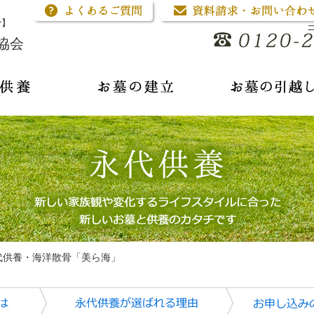
骨】
協会
代供養・海洋散骨「美ら海」