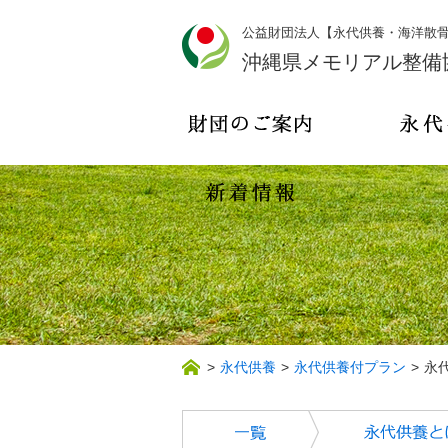
公益財団法人【永代供養・海洋散
沖縄県メモリアル整備
>
永代供養
>
永代供養付プラン
>
永