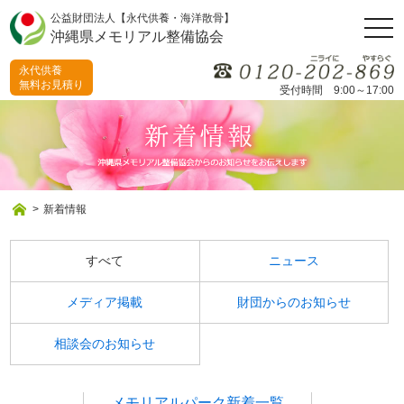
公益財団法人【永代供養・海洋散骨】
togg
沖縄県メモリアル整備協会
navi
永代供養
無料お見積り
受付時間 9:00～17:00
>
新着情報
すべて
ニュース
メディア掲載
財団からのお知らせ
相談会のお知らせ
メモリアルパーク新着一覧