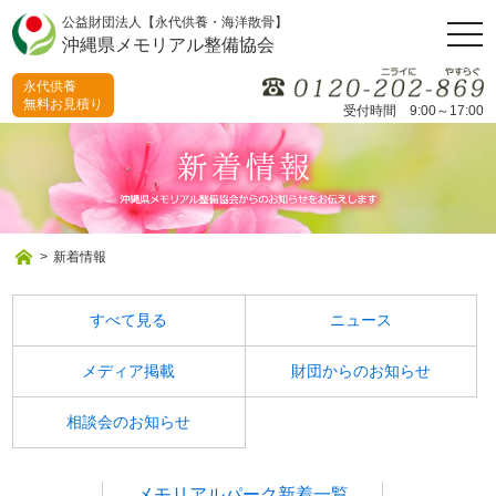
公益財団法人【永代供養・海洋散骨】
togg
沖縄県メモリアル整備協会
navi
永代供養
無料お見積り
受付時間 9:00～17:00
>
新着情報
すべて見る
ニュース
メディア掲載
財団からのお知らせ
相談会のお知らせ
メモリアルパーク新着一覧