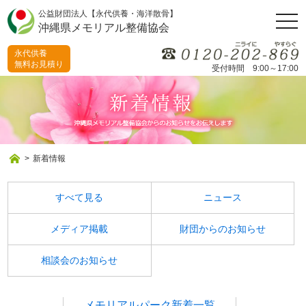
公益財団法人【永代供養・海洋散骨】
togg
沖縄県メモリアル整備協会
navi
永代供養
無料お見積り
受付時間 9:00～17:00
>
新着情報
すべて見る
ニュース
メディア掲載
財団からのお知らせ
相談会のお知らせ
メモリアルパーク新着一覧