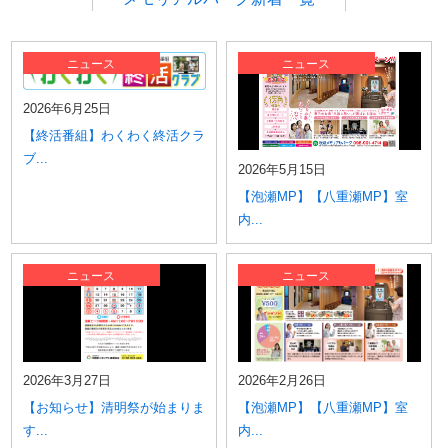
中城メモリアルパーク
大里メモリアルパーク
ニュース
ニュース
具志川メモリアルパーク
宮古島メモリアルパーク
2026年6月25日
泡瀬メモリアルパーク
【終活番組】わくわく終活クラ
名護やんばるメモリアルパーク
ブ...
石垣メモリアルパーク
2026年5月15日
【泡瀬MP】【八重瀬MP】室
内...
ニュース
ニュース
2026年3月27日
2026年2月26日
【お知らせ】清明祭が始まりま
【泡瀬MP】【八重瀬MP】室
す...
内...