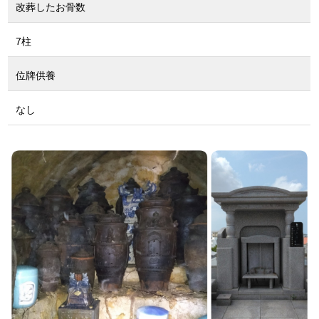
改葬したお骨数
7柱
位牌供養
なし