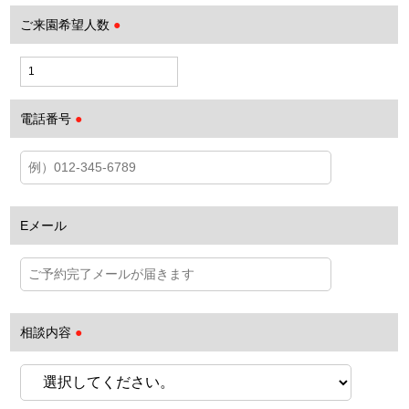
ご来園希望人数
●
電話番号
●
Eメール
相談内容
●