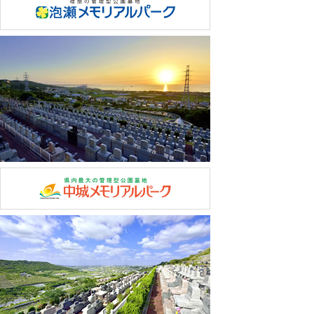
情報をご提供いただいたご本人様からの利用目的の通
知、個人情報の開示・訂正・追加・削除についてのお申
し出がある場合は、適正に対処致します。当協会の営業
時間外の場合は、メールもしくはFAXにてご連絡願いま
す。ご本人からのお申し出に対して、当協会が規定する
書面をFAXにて受付・回答するものとします。
但し、ご本人もしくは代理人であることを確認できる書
面が別途必要です。これは不正な開示請求等を防ぐため
の処置です。また、お客様側の手続きに関わる費用（着
払いやコレクトコールなどの費用がかかるもの）につい
て当協会はその一切の債務を負いません。以上を予めご
了承の上、ご利用をいただくものとします。
郵送などに必要な費用について 事務処理の都合上、証
明書などの取得費用や郵送料金が必要な場合は、
その全費用をお客様に請求いたします。当協会指定振込
先に入金を確認した時点で、速やかに事務処理、郵送処
理をいたします。
【３】個人情報に関する安全管理上の改定処置について