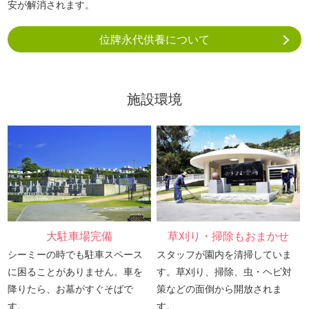
安が解消されます。
位牌永代供養について
施設環境
大駐車場完備
草刈り・掃除もおまかせ
シーミーの時でも駐車スペース
スタッフが園内を清掃していま
に困ることがありません。車を
す。草刈り、掃除、虫・ヘビ対
降りたら、お墓がすぐそばで
策などの面倒から開放されま
す。
す。