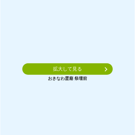
拡大して見る
おきなわ霊廟 祭壇前