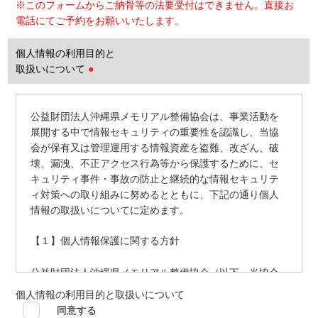
※このフォームからご納骨等の法要受付はできません。直接お
電話にてご予約をお願いいたします。
個人情報の利用目的と
取扱いについて
●
公益財団法人沖縄県メモリアル整備協会は、事業活動を
展開する中で情報セキュリティの重要性を認識し、当協
会が保有又は管理運用する情報資産を盗難、改ざん、破
壊、漏洩、不正アクセス行為等から保護するために、セ
キュリティ事件・事故の防止と継続的な情報セキュリテ
ィ対策への取り組みに努めるとともに、下記の通り個人
情報の取扱いについてに定めます。
【１】個人情報保護に関する方針
公益財団法人沖縄県メモリアル整備協会（以下、当協会
と表記）は、個人情報の取扱いにおける重要性、また社
個人情報の利用目的と取扱いについて
会的な責任を十分に認識した上で、個人情報の適正な保
同意する