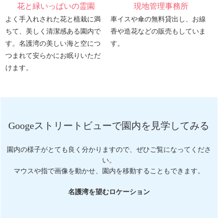
花と緑いっぱいの霊園
現地管理事務所
よく手入れされた花と植栽に満
車イスや傘の無料貸出し、お線
ちて、美しく清潔感ある園内で
香や造花などの販売もしていま
す。名護湾の美しい海と空につ
す。
つまれて安らかにお眠りいただ
けます。
Googeストリートビューで園内を見学してみる
園内の様子がとても良く分かりますので、ぜひご覧になってくださ
い。
マウスや指で画像を動かせ、園内を移動することもできます。
名護湾を望むロケーション