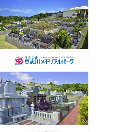
当協会は、個人情報の保護・管理に必要な対策や措置に
関して、継続的な改善を実施していきます。
当協会は、法令を遵守し、公安・警察・裁判所・その他
の正当な各種機関からの情報開示の申し出に対しては、
お客様への同意無しに、その要請や指示に従うものと致
します。
【２】安全管理に関する方針
公益財団法人沖縄県メモリアル整備協会（以下、当協会
と表記）は、個人情報の取り扱いに際し、下記の措置を
適切に実行するように努めます。
当協会は、取得した個人情報に関して、技術的な各種の
保護方策、情報へのアクセス権限やその管理、情報の外
部持出しに対する物理的な制限の設置、不正な外部から
の情報アクセスを防止する方策、またセキュリティのチ
ェック体制を常に確認・改善する対策を徹底する事によ
って、不正なアクセス・情報漏えい・改ざん・消失・き
損等の防止に努めます。