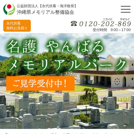
公益財団法人【永代供養・海洋散骨】
togg
沖縄県メモリアル整備協会
navi
永代供養
無料お見積り
受付時間 9:00～17:00