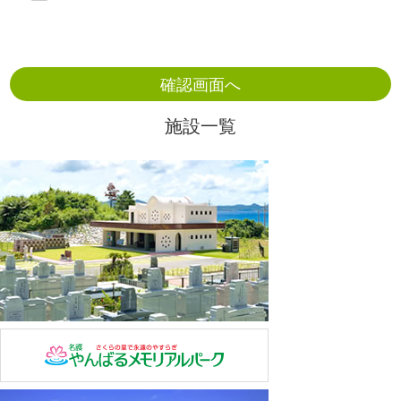
護に努めます。
当協会は、法令を遵守し、法令等の規定に従い、適正に
個人情報を取扱います。
当協会は、個人情報の利用目的を明確にし、その取扱い
については利用目的の範囲内で必要なものに限定致しま
施設一覧
す。保持する内容については、できる限り正確で最新の
内容である様に努めます。
当協会は、取得した個人情報の適正な管理のために、取
扱い責任者を任命し、その責任の所在をを明確に致しま
す。
当協会は、取得した個人情報の取扱い責任者および取扱
いに関わる者に対し、ガイドラインの周知徹底を行い、
その管理・監督を致します。また、外部に取得した情報
を委託する事は致しません。
当協会は、公的な各種の基準やガイドラインなどを参考
にしながら、個人情報の安全管理の対策や措置を実施致
します。
当協会は、個人情報の取扱いに関するお客様からのお問
合せ・ご相談などに適切に対応致します。