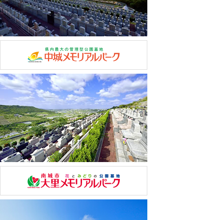
の処置です。また、お客様側の手続きに関わる費用（着
払いやコレクトコールなどの費用がかかるもの）につい
て当協会はその一切の債務を負いません。以上を予めご
了承の上、ご利用をいただくものとします。
郵送などに必要な費用について 事務処理の都合上、証
明書などの取得費用や郵送料金が必要な場合は、
その全費用をお客様に請求いたします。当協会指定振込
先に入金を確認した時点で、速やかに事務処理、郵送処
理をいたします。
【３】個人情報に関する安全管理上の改定処置について
当協会は「個人情報の取扱いについて」の内容を改定す
る場合があります。その際は、本ページに内容を反映し
公表するものと致します。
平成24年10月1日
公益財団法人沖縄県メモリアル整備協会
理事長 堤純一郎