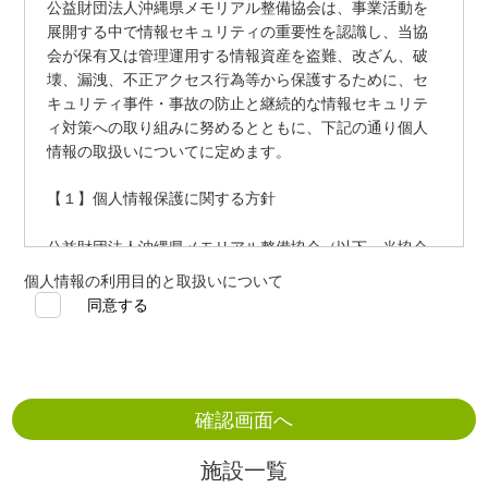
公益財団法人沖縄県メモリアル整備協会は、事業活動を
展開する中で情報セキュリティの重要性を認識し、当協
会が保有又は管理運用する情報資産を盗難、改ざん、破
壊、漏洩、不正アクセス行為等から保護するために、セ
キュリティ事件・事故の防止と継続的な情報セキュリテ
ィ対策への取り組みに努めるとともに、下記の通り個人
情報の取扱いについてに定めます。
【１】個人情報保護に関する方針
公益財団法人沖縄県メモリアル整備協会（以下、当協会
と表記）は、個人情報の取扱いにおける重要性、また社
個人情報の利用目的と取扱いについて
会的な責任を十分に認識した上で、個人情報の適正な保
同意する
護に努めます。
当協会は、法令を遵守し、法令等の規定に従い、適正に
個人情報を取扱います。
当協会は、個人情報の利用目的を明確にし、その取扱い
については利用目的の範囲内で必要なものに限定致しま
施設一覧
す。保持する内容については、できる限り正確で最新の