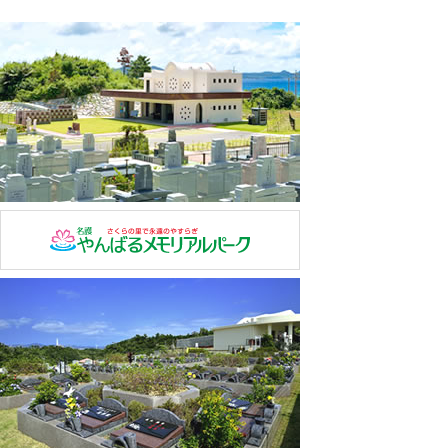
内容である様に努めます。
当協会は、取得した個人情報の適正な管理のために、取
扱い責任者を任命し、その責任の所在をを明確に致しま
す。
当協会は、取得した個人情報の取扱い責任者および取扱
いに関わる者に対し、ガイドラインの周知徹底を行い、
その管理・監督を致します。また、外部に取得した情報
を委託する事は致しません。
当協会は、公的な各種の基準やガイドラインなどを参考
にしながら、個人情報の安全管理の対策や措置を実施致
します。
当協会は、個人情報の取扱いに関するお客様からのお問
合せ・ご相談などに適切に対応致します。
当協会は、個人情報の保護・管理に必要な対策や措置に
関して、継続的な改善を実施していきます。
当協会は、法令を遵守し、公安・警察・裁判所・その他
の正当な各種機関からの情報開示の申し出に対しては、
お客様への同意無しに、その要請や指示に従うものと致
します。
【２】安全管理に関する方針