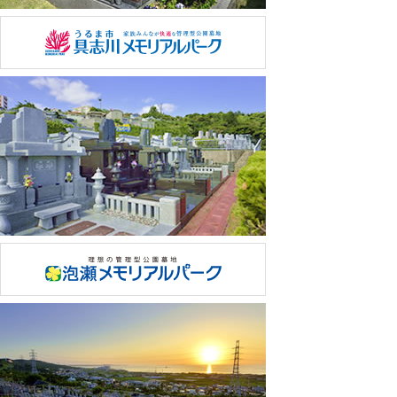
公益財団法人沖縄県メモリアル整備協会（以下、当協会
と表記）は、個人情報の取り扱いに際し、下記の措置を
適切に実行するように努めます。
当協会は、取得した個人情報に関して、技術的な各種の
保護方策、情報へのアクセス権限やその管理、情報の外
部持出しに対する物理的な制限の設置、不正な外部から
の情報アクセスを防止する方策、またセキュリティのチ
ェック体制を常に確認・改善する対策を徹底する事によ
って、不正なアクセス・情報漏えい・改ざん・消失・き
損等の防止に努めます。
情報をご提供いただいたご本人様からの利用目的の通
知、個人情報の開示・訂正・追加・削除についてのお申
し出がある場合は、適正に対処致します。当協会の営業
時間外の場合は、メールもしくはFAXにてご連絡願いま
す。ご本人からのお申し出に対して、当協会が規定する
書面をFAXにて受付・回答するものとします。
但し、ご本人もしくは代理人であることを確認できる書
面が別途必要です。これは不正な開示請求等を防ぐため