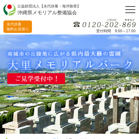
公益財団法人【永代供養・海洋散骨】
togg
沖縄県メモリアル整備協会
navi
永代供養
無料お見積り
受付時間 9:00～17:00