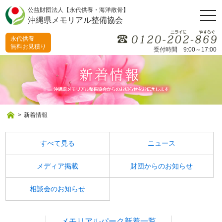
公益財団法人【永代供養・海洋散骨】
togg
沖縄県メモリアル整備協会
navi
永代供養
無料お見積り
受付時間 9:00～17:00
>
新着情報
すべて見る
ニュース
メディア掲載
財団からのお知らせ
相談会のお知らせ
メモリアルパーク新着一覧