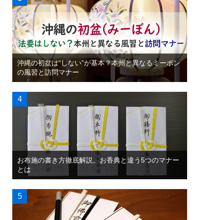
沖縄の初盆は“しない”が基本？本州と異なるミーボン
の風習と訪問マナー
お布施の書き方徹底解説。お香典と違う5つのマナー
とは