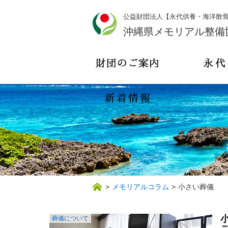
公益財団法人【永代供養・海洋散
沖縄県メモリアル整備
>
メモリアルコラム
>
小さい葬儀
葬儀について