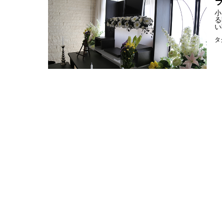
小
る
い
タ