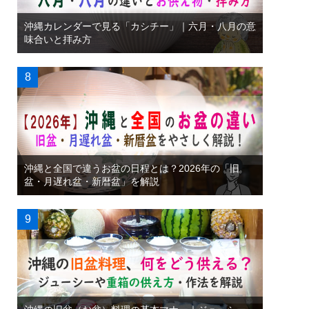
沖縄カレンダーで見る「カシチー」｜六月・八月の意
味合いと拝み方
沖縄と全国で違うお盆の日程とは？2026年の「旧
盆・月遅れ盆・新暦盆」を解説