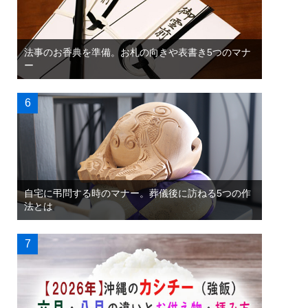
法事のお香典を準備。お札の向きや表書き5つのマナ
ー
自宅に弔問する時のマナー。葬儀後に訪ねる5つの作
法とは