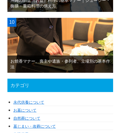
沖縄の旧盆（お盆）料理の基本マナー｜ジューシー・
御膳・重箱料理の供え方
お焼香マナー。喪主や遺族・参列者、立場別の基本作
法
カテゴリ
永代供養について
お墓について
自然葬について
墓じまい・改葬について