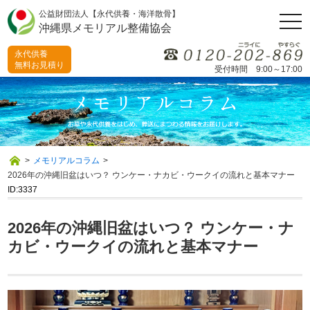
公益財団法人【永代供養・海洋散骨】
togg
沖縄県メモリアル整備協会
navi
永代供養
無料お見積り
受付時間 9:00～17:00
>
メモリアルコラム
>
2026年の沖縄旧盆はいつ？ ウンケー・ナカビ・ウークイの流れと基本マナー
ID:3337
2026年の沖縄旧盆はいつ？ ウンケー・ナ
カビ・ウークイの流れと基本マナー