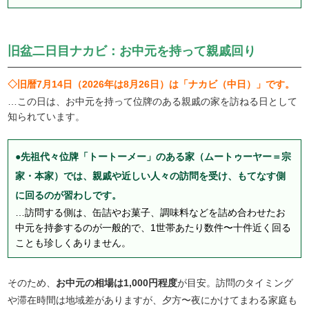
旧盆二日目ナカビ：お中元を持って親戚回り
◇旧暦7月14日（2026年は8月26日）は「ナカビ（中日）」です。
…この日は、お中元を持って位牌のある親戚の家を訪ねる日として
知られています。
●先祖代々位牌「トートーメー」のある家（ムートゥーヤー＝宗
家・本家）では、親戚や近しい人々の訪問を受け、もてなす側
に回るのが習わしです。
…訪問する側は、缶詰やお菓子、調味料などを詰め合わせたお
中元を持参するのが一般的で、1世帯あたり数件〜十件近く回る
ことも珍しくありません。
そのため、
お中元の相場は1,000円程度
が目安。訪問のタイミング
や滞在時間は地域差がありますが、夕方〜夜にかけてまわる家庭も