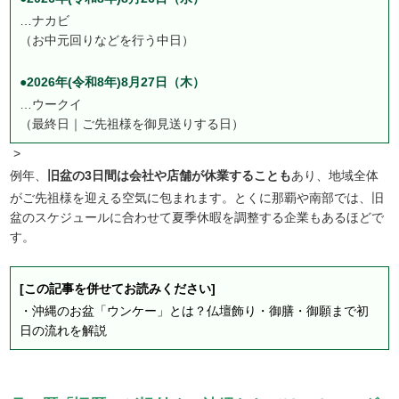
…ナカビ
（お中元回りなどを行う中日）
●2026年(令和8年)8月27日（木）
…ウークイ
（最終日｜ご先祖様を御見送りする日）
>
例年、
旧盆の3日間は会社や店舗が休業することも
あり、地域全体
がご先祖様を迎える空気に包まれます。とくに那覇や南部では、旧
盆のスケジュールに合わせて夏季休暇を調整する企業もあるほどで
す。
[この記事を併せてお読みください]
・
沖縄のお盆「ウンケー」とは？仏壇飾り・御膳・御願まで初
日の流れを解説