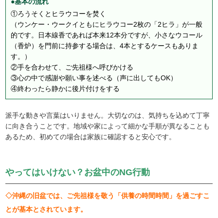
●基本の流れ
①ろうそくとヒラウコーを焚く
（ウンケー・ウークイともにヒラウコー2枚の「2ヒラ」が一般
的です。日本線香であれば本来12本分ですが、小さなウコール
（香炉）を門前に持参する場合は、4本とするケースもありま
す。）
②手を合わせて、ご先祖様へ呼びかける
③心の中で感謝や願い事を述べる（声に出してもOK）
④終わったら静かに後片付けをする
派手な動きや言葉はいりません。大切なのは、気持ちを込めて丁寧
に向き合うことです。地域や家によって細かな手順が異なることも
あるため、初めての場合は家族に確認すると安心です。
やってはいけない？お盆中のNG行動
◇沖縄の旧盆では、ご先祖様を敬う「供養の時間時間」を過ごすこ
とが基本とされています。