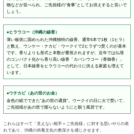
物などが並べられ、ご先祖様の”食事”としてお供えすると良いで
しょう。
●ヒラウコー（沖縄の線香）
薄い板状に固められた沖縄独特の線香。通常6本で1枚（1ヒラ）
と数え、ウンケー・ナカビ・ウークイで2ヒラずつ焚くのが基本
です。香りよりも形式と本数が重視されますが、近年では仏壇
のコンパクト化から香り高い線香「カバシウコー（香御香）」
として、日本線香をヒラウコーの代わりに供える家庭も増えて
います。
●ウチカビ（あの世のお金）
金色の紙でできた”あの世の通貨”。ウークイの日に火で焚いて、
ご先祖様があの世で困らないようにと願う風習です。
これらはすべて「見えない相手＝ご先祖様」に対する思いやりの表
れであり、沖縄の供養文化の奥深さを感じさせます。