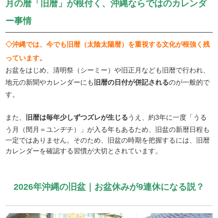
月の暦「旧暦」が根付く、沖縄ならではのカレンダ
ー事情
◇沖縄では、今でも旧暦（太陰太陽暦）を重視する文化が根強く残
っています。
お盆をはじめ、清明祭（シーミー）や旧正月なども旧暦で行われ、
地元の新聞やカレンダーにも
旧暦の日付が併記される
のが一般的で
す。
また、
旧暦は毎年少しずつズレが生じる
うえ、約3年に一度「うる
う月（閏月＝ユンヂチ）」が入る年もあるため、旧盆の新暦日程も
一定ではありません。そのため、旧盆の時期を把握するには、旧暦
カレンダーを確認する習慣が大切とされています。
2026年沖縄の旧盆｜お盆休みが9連休になる説？