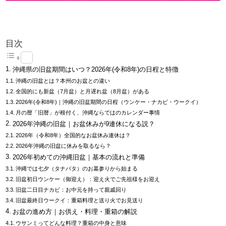
目次
沖縄県の旧盆期間はいつ？2026年(令和8年)の日程と特徴
沖縄の旧盆とは？本州のお盆との違い
全国的にも新盆（7月盆）と月遅れ盆（8月盆）がある
2026年(令和8年)｜沖縄の旧盆期間の日程（ウンケー・ナカビ・ウークイ）
月の暦「旧暦」が根付く、沖縄ならではのカレンダー事情
2026年沖縄の旧盆｜お盆休みが9連休になる説？
2026年（令和8年）全国的なお盆休み連休は？
2026年沖縄の旧盆に休みを取るなら？
2026年初めての沖縄旧盆｜基本の流れと準備
沖縄では七夕（タナバタ）のお墓参りから始まる
旧盆初日ウンケー（御迎え）：迎え火でご先祖様をお迎え
旧盆二日目ナカビ：お中元を持って親戚回り
旧盆最終日ウークイ：重箱料理と送り火でお見送り
お盆の進め方｜お供え・料理・重箱の解説
ウサンミってどんな料理？重箱の中身と意味