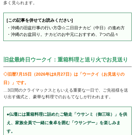
多く見られます。
[この記事を併せてお読みください]
・
沖縄の旧盆行事の行い方③☆二日目ナカビ（中日）の進め方
・
沖縄のお盆回り。ナカビのお中元におすすめ、7つの品々
旧盆最終日ウークイ：重箱料理と送り火でお見送り
◇旧暦7月15日（2026年は8月27日）は「ウークイ（お見送りの
日）」です。
…3日間のクライマックスともいえる重要な一日で、ご先祖様を送
り出す儀式と、豪華な料理でのおもてなしが行われます。
●仏壇には重箱料理に詰めたご馳走「ウサンミ（御三味）」を供
え、家族全員で一緒に食卓を囲む「ウサンデー」を楽しみま
す。