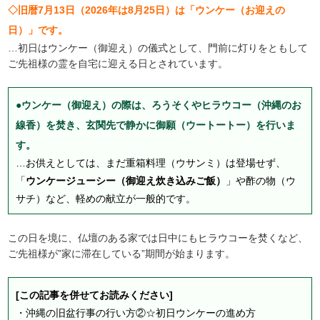
◇旧暦7月13日（2026年は8月25日）は「ウンケー（お迎えの
日）」です。
…初日はウンケー（御迎え）の儀式として、門前に灯りをともして
ご先祖様の霊を自宅に迎える日とされています。
●ウンケー（御迎え）の際は、ろうそくやヒラウコー（沖縄のお
線香）を焚き、玄関先で静かに御願（ウートートー）を行いま
す。
…お供えとしては、まだ重箱料理（ウサンミ）は登場せず、
「
ウンケージューシー（御迎え炊き込みご飯）
」や酢の物（ウ
サチ）など、軽めの献立が一般的です。
この日を境に、仏壇のある家では日中にもヒラウコーを焚くなど、
ご先祖様が”家に滞在している”期間が始まります。
[この記事を併せてお読みください]
・
沖縄の旧盆行事の行い方②☆初日ウンケーの進め方