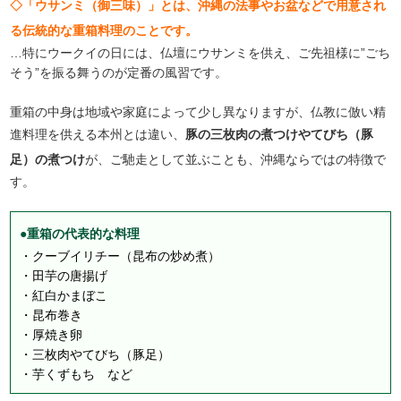
◇「ウサンミ（御三味）」とは、沖縄の法事やお盆などで用意され
る伝統的な重箱料理のことです。
…特にウークイの日には、仏壇にウサンミを供え、ご先祖様に”ごち
そう”を振る舞うのが定番の風習です。
重箱の中身は地域や家庭によって少し異なりますが、仏教に倣い精
進料理を供える本州とは違い、
豚の三枚肉の煮つけやてびち（豚
足）の煮つけ
が、ご馳走として並ぶことも、沖縄ならではの特徴で
す。
●重箱の代表的な料理
・クーブイリチー（昆布の炒め煮）
・田芋の唐揚げ
・紅白かまぼこ
・昆布巻き
・厚焼き卵
・三枚肉やてびち（豚足）
・芋くずもち など