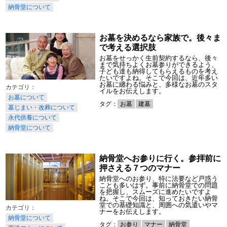
納骨堂について
お墓を決めるなら家族で。後々ま
で考える選択肢
お墓をせっかく生前契約するなら、後々
まで気持ちよくお墓参りができるよう、
子ども達も納得してもらえるものを考え
たいですよね。そこで今回は、近年多い
お墓に纏わる悩みと、多様なお墓のスタ
イルをお伝えします。
お墓について
タグ：
お墓
建墓
墓じまい・改葬について
永代供養について
納骨堂について
納骨堂へお参りに行く。参拝前に
押さえる７つのマナー
納骨堂へのお参り、特に法要など戸惑う
ことも多いはず。事前に納骨堂での問題
を把握し、スムーズに進めたいですよ
ね。そこで今回は、知っておきたい納骨
堂での基礎知識と、周囲への気遣いやマ
ナーをお伝えします。
納骨堂について
タグ：
お参り
マナー
納骨堂