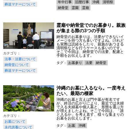
年中行事
旧暦行事
沖縄
清明祭
葬送マナーについて
納骨堂
霊園
霊廟
霊廟や納骨堂でのお墓参り。親族
が集まる際の3つの手順
納骨堂のお墓参りは、法要ができないイ
メージを持つ方も多いですよね。けれど
も実際は読経をしたり、親族があつまる
清明祭などを行うケースも多いのです。
そこで今回は、納骨堂での法要、配慮と
手順をお伝えします。
法事・法要について
タグ：
お墓参り
法要
納骨堂
納骨堂について
葬送マナーについて
沖縄のお墓に入るなら。一度考え
たい、最期の棲家
沖縄のお墓と言えば門中墓が有名です
が、終活の広がりにより、最近では夫婦
で入る夫婦墓や個人墓と、形態を選ぶ方
が増えましたよね。そこで今回は、「誰
と入るか」を考え直す、様々な集まりの
お墓をお伝えします。
お墓について
タグ：
お墓
沖縄
永代供養について