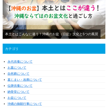
本土とはこんなに違う！沖縄のお盆（旧盆）文化と5つの風習
カテゴリ
永代供養について
お墓について
自然葬について
墓じまい・改葬について
位牌供養について
納骨堂について
お盆について
沖縄の御願行事について