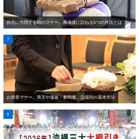
自宅に弔問する時のマナー。葬儀後に訪ねる5つの作法とは
お焼香マナー。喪主や遺族・参列者、立場別の基本作法