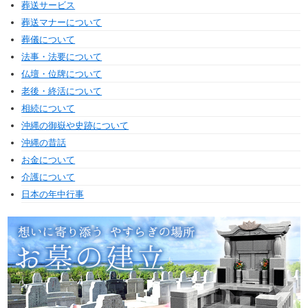
葬送サービス
葬送マナーについて
葬儀について
法事・法要について
仏壇・位牌について
老後・終活について
相続について
沖縄の御嶽や史跡について
沖縄の昔話
お金について
介護について
日本の年中行事