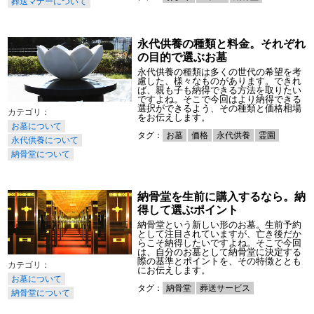
葬送マナーについて
永代供養の種類と料金。それぞれ
の目的で選ぶお墓
永代供養の種類は多くの世代の希望を考
慮した、様々なものがあります。できれ
ば、親も子も納得できる方法を取りたい
ですよね。そこで今回はより納得できる
選択ができるよう、その種類と価格相場
をお伝えします。
お墓について
タグ：
お墓
価格
永代供養
霊園
永代供養について
納骨堂について
納骨堂を生前に購入するなら。納
得して選ぶポイント
納骨堂という新しい形のお墓。生前予約
として注目されていますが、亡き後だか
らこそ納得したいですよね。そこで今回
は、自分のお墓として納骨堂に決定する
際の基準とポイントを、その特徴ととも
にお伝えします。
お墓について
タグ：
納骨堂
葬送サービス
納骨堂について