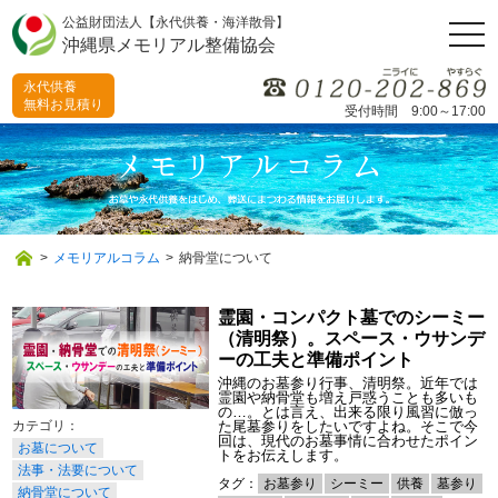
公益財団法人【永代供養・海洋散骨】
togg
沖縄県メモリアル整備協会
navi
永代供養
無料お見積り
受付時間 9:00～17:00
>
メモリアルコラム
>
納骨堂について
霊園・コンパクト墓でのシーミー
（清明祭）。スペース・ウサンデ
ーの工夫と準備ポイント
沖縄のお墓参り行事、清明祭。近年では
霊園や納骨堂も増え戸惑うことも多いも
の…。とは言え、出来る限り風習に倣っ
た尾墓参りをしたいですよね。そこで今
回は、現代のお墓事情に合わせたポイン
お墓について
トをお伝えします。
法事・法要について
タグ：
お墓参り
シーミー
供養
墓参り
納骨堂について