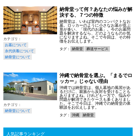
納骨堂って何？あなたの悩みが解
決する、７つの特徴
納骨堂は、いわば室内のコンパクトなお
墓。ロッカーのように小さなお墓が並ぶ
形が多い、「現代のお墓」。今のお墓問
題を解決するなら、どのようなものか気
になりますよね。そこで今回は、その特
徴をお伝えします。
お墓について
タグ：
納骨堂
葬送サービス
永代供養について
納骨堂について
沖縄で納骨堂を選ぶ。「まるでロ
ッカー」じゃない理由
沖縄では納骨堂は、個人墓地の風習があ
るだけに、親族から反対を受けることも
ありますよね。けれども一方で、悩みや
問題が解消できたケースも多くありまし
た。そこで今日は、沖縄での納骨堂の体
験談をお伝えします。
納骨堂について
タグ：
沖縄
納骨堂
人気記事ランキング