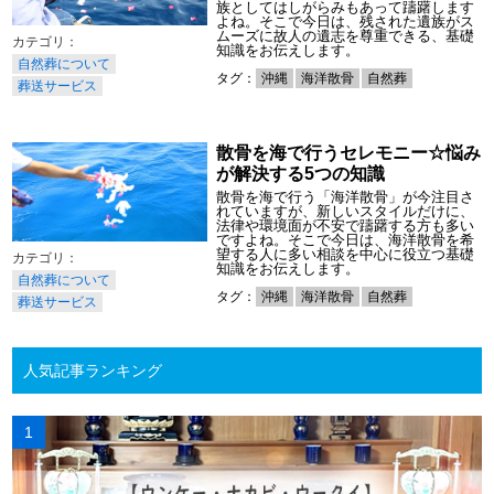
族としてはしがらみもあって躊躇します
よね。そこで今日は、残された遺族がス
ムーズに故人の遺志を尊重できる、基礎
知識をお伝えします。
自然葬について
タグ：
沖縄
海洋散骨
自然葬
葬送サービス
散骨を海で行うセレモニー☆悩み
が解決する5つの知識
散骨を海で行う「海洋散骨」が今注目さ
れていますが、新しいスタイルだけに、
法律や環境面が不安で躊躇する方も多い
ですよね。そこで今日は、海洋散骨を希
望する人に多い相談を中心に役立つ基礎
知識をお伝えします。
自然葬について
タグ：
沖縄
海洋散骨
自然葬
葬送サービス
人気記事ランキング