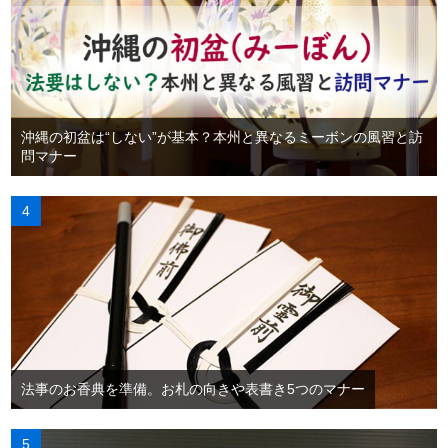
沖縄の初盆は“しない”が基本？本州と異なるミーボンの風習と訪
問マナー
法事のお香典を準備。お札の向きや表書き5つのマナー