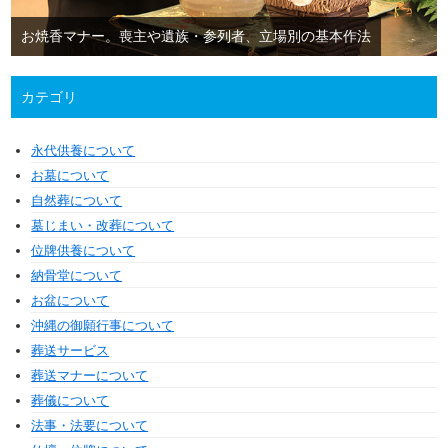
お焼香マナー。喪主や遺族・参列者、立場別の基本作法
カテゴリ
永代供養について
お墓について
自然葬について
墓じまい・改葬について
位牌供養について
納骨堂について
お盆について
沖縄の御願行事について
葬送サービス
葬送マナーについて
葬儀について
法事・法要について