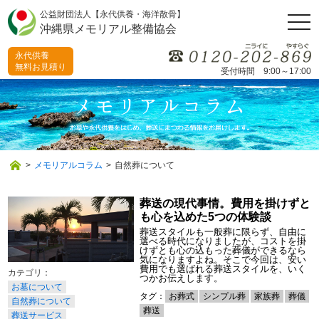
公益財団法人【永代供養・海洋散骨】
togg
沖縄県メモリアル整備協会
navi
永代供養
無料お見積り
受付時間 9:00～17:00
>
メモリアルコラム
>
自然葬について
葬送の現代事情。費用を掛けずと
も心を込めた5つの体験談
葬送スタイルも一般葬に限らず、自由に
選べる時代になりましたが、コストを掛
けずとも心の込もった葬儀ができるなら
気になりますよね。そこで今回は、安い
費用でも選ばれる葬送スタイルを、いく
つかお伝えします。
お墓について
タグ：
お葬式
シンプル葬
家族葬
葬儀
自然葬について
葬送
葬送サービス