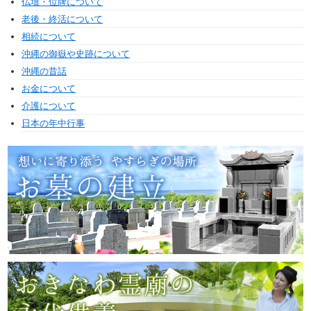
仏壇・位牌について
老後・終活について
相続について
沖縄の御嶽や史跡について
沖縄の昔話
お金について
介護について
日本の年中行事