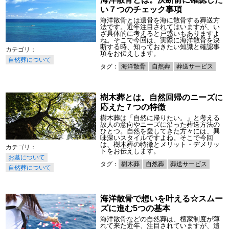
い７つのチェック事項
海洋散骨とは遺骨を海に散骨する葬送方
法です。近年注目されてはいますが、い
ざ具体的に考えると戸惑いもありますよ
ね。そこで今回は、実際に海洋散骨を決
断する時、知っておきたい知識と確認事
項をお伝えします。
自然葬について
タグ：
海洋散骨
自然葬
葬送サービス
樹木葬とは。自然回帰のニーズに
応えた７つの特徴
樹木葬は「自然に帰りたい。」と考える
故人の意向やニーズに沿った葬送方法の
ひとつ。自然を愛してきた方々には、興
味深いスタイルですよね。そこで今回
は、樹木葬の特徴とメリット・デメリッ
トをお伝えします。
お墓について
タグ：
樹木葬
自然葬
葬送サービス
自然葬について
海洋散骨で想いを叶える☆スムー
ズに進む5つの基本
海洋散骨などの自然葬は、檀家制度が薄
れて来た近年、注目されていますが、遺