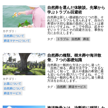
自然葬を選んだ体験談。先輩から
学ぶトラブル回避術
自然葬は新しい価値観のひとつの形。そ
れだけにトラブルも見られます。自分の
希望が大切な遺族の負担になることは避
けたいですよね。そこで今回は、起きや
すいトラブルとその回避方法を、事例を
元にお伝えします。
自然葬について
タグ：
トラブル
自然葬
葬送
葬送マナーについて
自然葬の種類。樹木葬や海洋散
骨、７つの基礎知識
自然葬は一般的な方法とは少し違った
「自然に帰る」葬送方法です。できるな
ら詳しく知って、故人や遺族の希望に最
も近いものを選びたいですよね。そこで
今回は一般的な考え方とは少し違う葬送
方法をお伝えします。
お墓について
タグ：
自然葬
葬送サービス
自然葬について
葬送サービス
海洋散骨とは。決断前に確認した