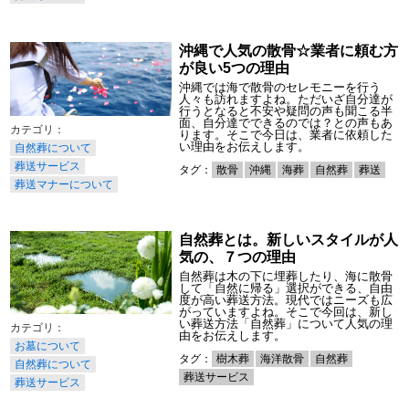
沖縄で人気の散骨☆業者に頼む方
が良い5つの理由
沖縄では海で散骨のセレモニーを行う
人々も訪れますよね。ただいざ自分達が
行うとなると不安や疑問の声も聞こる半
面、自分達でできるのでは？との声もあ
ります。そこで今日は、業者に依頼した
い理由をお伝えします。
自然葬について
葬送サービス
タグ：
散骨
沖縄
海葬
自然葬
葬送
葬送マナーについて
自然葬とは。新しいスタイルが人
気の、７つの理由
自然葬は木の下に埋葬したり、海に散骨
して「自然に帰る」選択ができる、自由
度が高い葬送方法。現代ではニーズも広
がっていますよね。そこで今回は、新し
い葬送方法「自然葬」について人気の理
由をお伝えします。
お墓について
タグ：
樹木葬
海洋散骨
自然葬
自然葬について
葬送サービス
葬送サービス