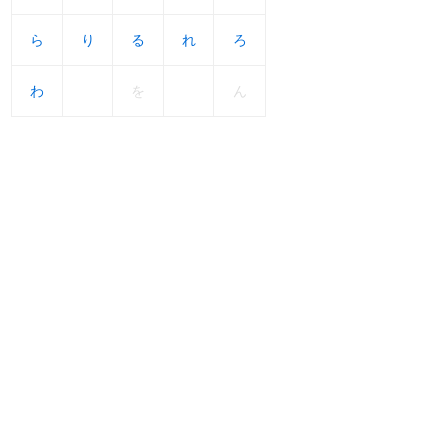
ら
ら
り
り
る
る
れ
れ
ろ
ろ
わ
わ
を
ん