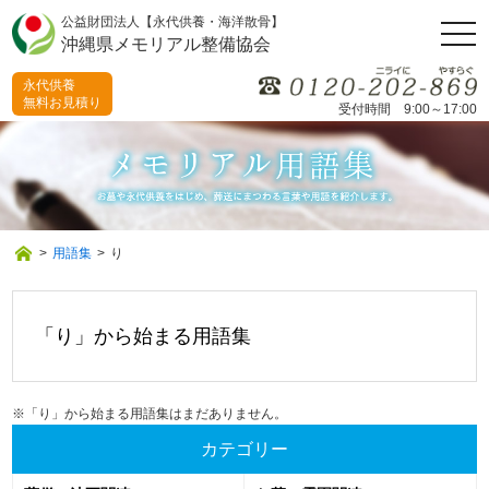
公益財団法人【永代供養・海洋散骨】
togg
沖縄県メモリアル整備協会
navi
永代供養
無料お見積り
受付時間 9:00～17:00
>
用語集
>
り
「り」から始まる用語集
※「り」から始まる用語集はまだありません。
カテゴリー