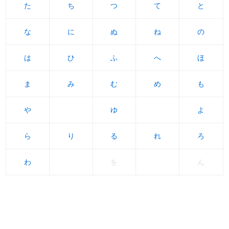
た
た
ち
ち
つ
つ
て
て
と
と
な
な
に
に
ぬ
ぬ
ね
ね
の
の
は
は
ひ
ひ
ふ
ふ
へ
へ
ほ
ほ
ま
ま
み
み
む
む
め
め
も
も
や
や
ゆ
ゆ
よ
よ
ら
ら
り
り
る
る
れ
れ
ろ
ろ
わ
わ
を
ん