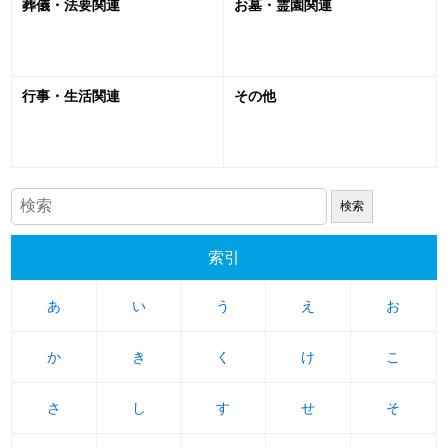
葬儀・法要関連
お墓・霊園関連
行事・生活関連
その他
索引
あ
あ
い
い
う
う
え
え
お
お
か
か
き
き
く
く
け
け
こ
こ
さ
さ
し
し
す
す
せ
せ
そ
そ