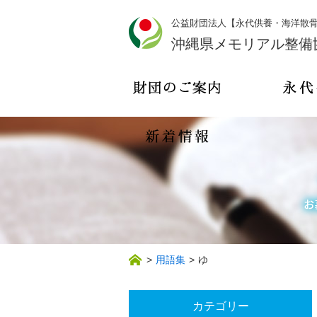
公益財団法人【永代供養・海洋散
沖縄県メモリアル整備
>
用語集
>
ゆ
カテゴリー