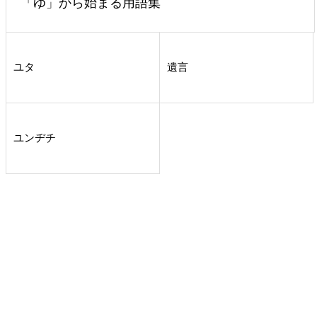
「ゆ」から始まる用語集
ユタ
遺言
ユンヂチ