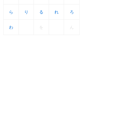
ら
ら
り
り
る
る
れ
れ
ろ
ろ
わ
わ
を
ん