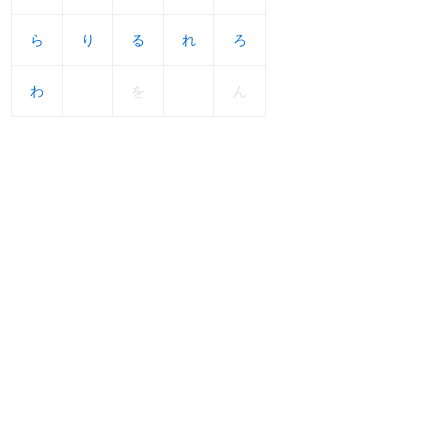
ら
ら
り
り
る
る
れ
れ
ろ
ろ
わ
わ
を
ん