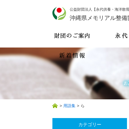
公益財団法人【永代供養・海洋散
沖縄県メモリアル整備
>
用語集
>
ら
カテゴリー