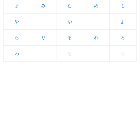
ま
ま
み
み
む
む
め
め
も
も
や
や
ゆ
ゆ
よ
よ
ら
ら
り
り
る
る
れ
れ
ろ
ろ
わ
わ
を
ん