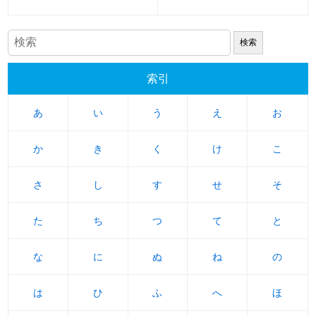
索引
あ
あ
い
い
う
う
え
え
お
お
か
か
き
き
く
く
け
け
こ
こ
さ
さ
し
し
す
す
せ
せ
そ
そ
た
た
ち
ち
つ
つ
て
て
と
と
な
な
に
に
ぬ
ぬ
ね
ね
の
の
は
は
ひ
ひ
ふ
ふ
へ
へ
ほ
ほ