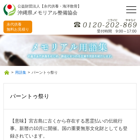
公益財団法人【永代供養・海洋散骨】
togg
沖縄県メモリアル整備協会
navi
永代供養
無料お見積り
受付時間 9:00～17:00
>
用語集
>
パーントゥ祭り
パーントゥ祭り
【意味】宮古島に古くから存在する悪霊払いの伝統行
事。新暦の10月に開催。国の重要無形文化財としても登
録されています。