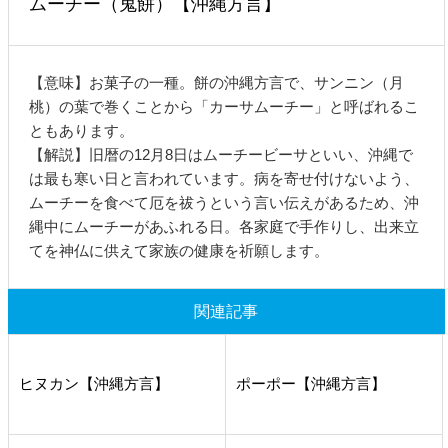
ムーチー（鬼餅）【沖縄方言】
【意味】お菓子の一種。餅の沖縄方言で、サンニン（月
桃）の葉で巻くことから「カーサムーチー」と呼ばれるこ
ともあります。
【解説】旧暦の12月8日はムーチービーサといい、沖縄で
は最も寒い日と言われています。病を寄せ付けないよう、
ムーチーを食べて厄を祓うという言い伝えがあるため、沖
縄中にムーチーがあふれる日。各家庭で手作りし、出来立
てを神仏に供えて家族の健康を祈願します。
関連記事
ヒヌカン【沖縄方言】
ポーポー【沖縄方言】