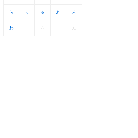
ら
ら
り
り
る
る
れ
れ
ろ
ろ
わ
わ
を
ん