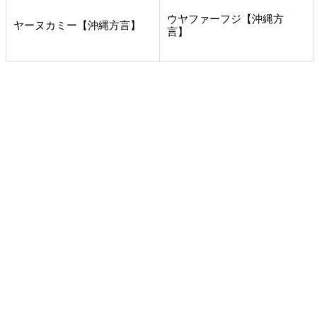
ウヤファーフジ【沖縄方
ヤーヌカミー【沖縄方言】
言】