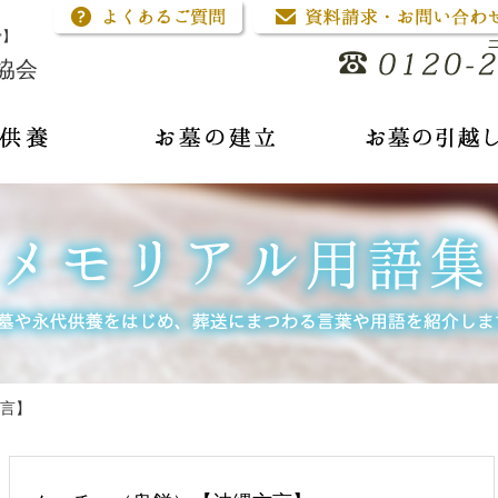
骨】
協会
言】