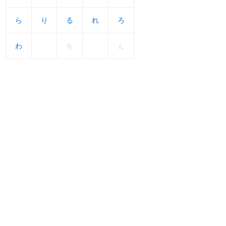
ら
ら
り
り
る
る
れ
れ
ろ
ろ
わ
わ
を
ん