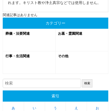
れます。キリスト教や浄土真宗などでは使用しません。
関連記事はありません
カテゴリー
葬儀・法要関連
お墓・霊園関連
行事・生活関連
その他
索引
あ
あ
い
い
う
う
え
え
お
お