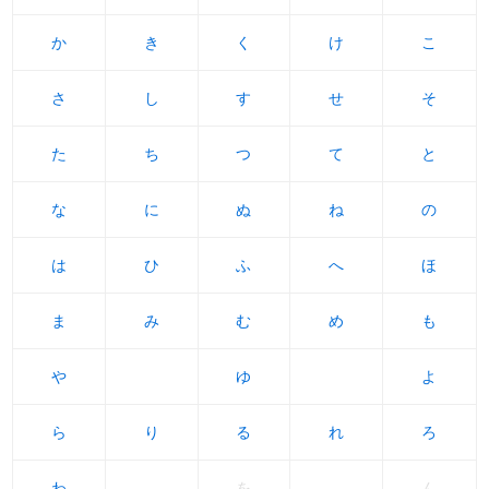
か
か
き
き
く
く
け
け
こ
こ
さ
さ
し
し
す
す
せ
せ
そ
そ
た
た
ち
ち
つ
つ
て
て
と
と
な
な
に
に
ぬ
ぬ
ね
ね
の
の
は
は
ひ
ひ
ふ
ふ
へ
へ
ほ
ほ
ま
ま
み
み
む
む
め
め
も
も
や
や
ゆ
ゆ
よ
よ
ら
ら
り
り
る
る
れ
れ
ろ
ろ
わ
わ
を
ん