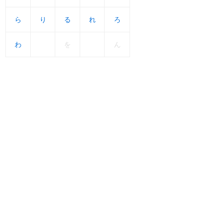
ら
ら
り
り
る
る
れ
れ
ろ
ろ
わ
わ
を
ん