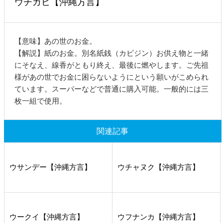
ウチカビ【沖縄方言】
【意味】あの世のお金。
【解説】紙のお金。別名紙銭（カビジン）お供え物と一緒
にそなえ、線香がともり終え、最後に燃やします。ご先祖
様があの世でお金に困らないようにという願いがこめられ
ています。スーパーなどで普通に購入可能。一般的には三
枚一組で使用。
関連記事
ウサンデー【沖縄方言】
ウチャヌク【沖縄方言】
ウークイ【沖縄方言】
ウフナンカ【沖縄方言】