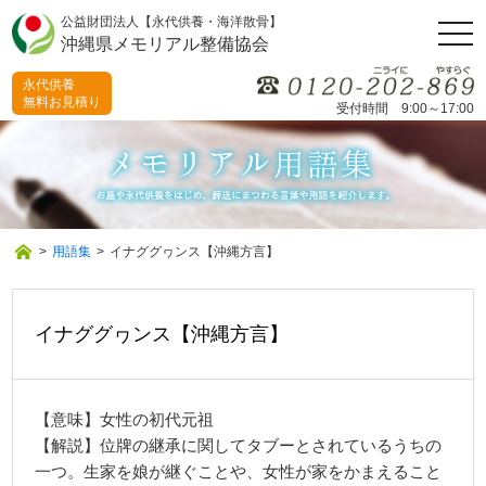
公益財団法人【永代供養・海洋散骨】
togg
沖縄県メモリアル整備協会
navi
永代供養
無料お見積り
受付時間 9:00～17:00
>
用語集
>
イナググヮンス【沖縄方言】
イナググヮンス【沖縄方言】
【意味】女性の初代元祖
【解説】位牌の継承に関してタブーとされているうちの
一つ。生家を娘が継ぐことや、女性が家をかまえること