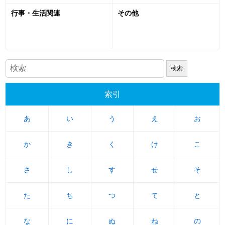
行事・生活関連
その他
索引
あ
あ
い
い
う
う
え
え
お
お
か
か
き
き
く
く
け
け
こ
こ
さ
さ
し
し
す
す
せ
せ
そ
そ
た
た
ち
ち
つ
つ
て
て
と
と
な
な
に
に
ぬ
ぬ
ね
ね
の
の