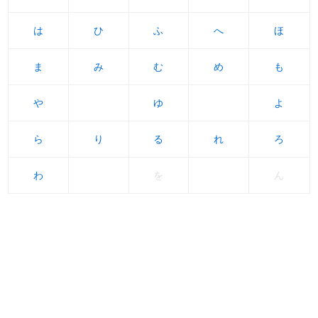
は
は
ひ
ひ
ふ
ふ
へ
へ
ほ
ほ
ま
ま
み
み
む
む
め
め
も
も
や
や
ゆ
ゆ
よ
よ
ら
ら
り
り
る
る
れ
れ
ろ
ろ
わ
わ
を
ん