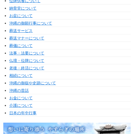
位牌供養について
納骨堂について
お盆について
沖縄の御願行事について
葬送サービス
葬送マナーについて
葬儀について
法事・法要について
仏壇・位牌について
老後・終活について
相続について
沖縄の御嶽や史跡について
沖縄の昔話
お金について
介護について
日本の年中行事