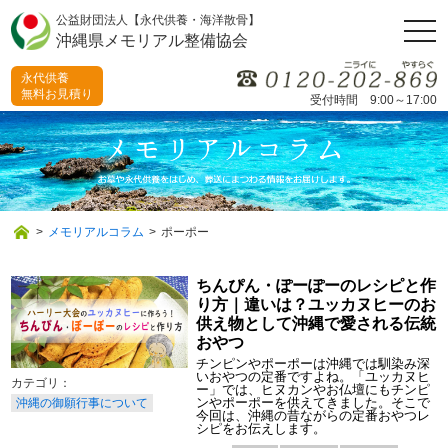
公益財団法人【永代供養・海洋散骨】
togg
沖縄県メモリアル整備協会
navi
永代供養
無料お見積り
受付時間 9:00～17:00
>
メモリアルコラム
>
ポーポー
ちんぴん・ぽーぽーのレシピと作
り方｜違いは？ユッカヌヒーのお
供え物として沖縄で愛される伝統
おやつ
チンピンやポーポーは沖縄では馴染み深
いおやつの定番ですよね。「ユッカヌヒ
ー」では、ヒヌカンやお仏壇にもチンピ
ンやポーポーを供えてきました。そこで
沖縄の御願行事について
今回は、沖縄の昔ながらの定番おやつレ
シピをお伝えします。