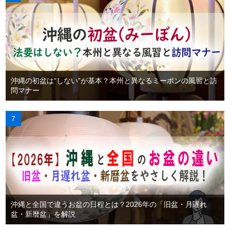
沖縄の初盆は“しない”が基本？本州と異なるミーボンの風習と訪
問マナー
沖縄と全国で違うお盆の日程とは？2026年の「旧盆・月遅れ
盆・新暦盆」を解説