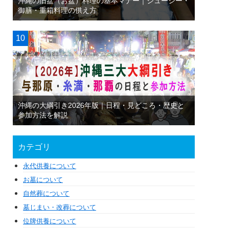
沖縄の旧盆（お盆）料理の基本マナー｜ジューシー・
御膳・重箱料理の供え方
沖縄の大綱引き2026年版｜日程・見どころ・歴史と
参加方法を解説
カテゴリ
永代供養について
お墓について
自然葬について
墓じまい・改葬について
位牌供養について