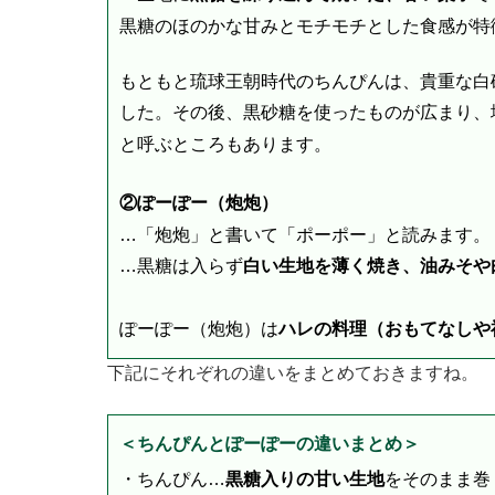
黒糖のほのかな甘みとモチモチとした食感が特
もともと琉球王朝時代のちんぴんは、貴重な白
した。その後、黒砂糖を使ったものが広まり、
と呼ぶところもあります。
②ぽーぽー（炮炮）
…「炮炮」と書いて「ポーポー」と読みます。
…黒糖は入らず
白い生地を薄く焼き、油みそや
ぽーぽー（炮炮）は
ハレの料理（おもてなしや
下記にそれぞれの違いをまとめておきますね。
＜ちんぴんとぽーぽーの違いまとめ＞
・ちんぴん…
黒糖入りの甘い生地
をそのまま巻