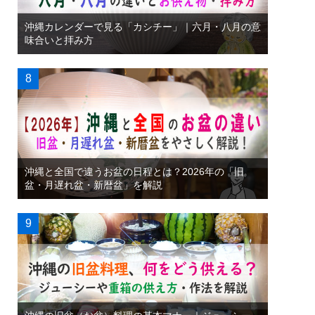
沖縄カレンダーで見る「カシチー」｜六月・八月の意
味合いと拝み方
沖縄と全国で違うお盆の日程とは？2026年の「旧
盆・月遅れ盆・新暦盆」を解説