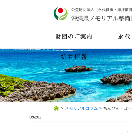
公益財団法人【永代供養・海洋散
沖縄県メモリアル整備
>
メモリアルコラム
>
ちんぴん・ぽー
ID:6201