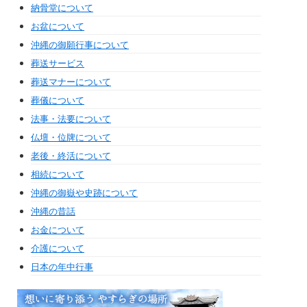
納骨堂について
お盆について
沖縄の御願行事について
葬送サービス
葬送マナーについて
葬儀について
法事・法要について
仏壇・位牌について
老後・終活について
相続について
沖縄の御嶽や史跡について
沖縄の昔話
お金について
介護について
日本の年中行事