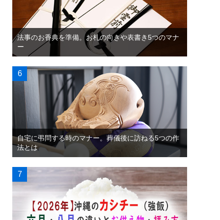
法事のお香典を準備。お札の向きや表書き5つのマナ
ー
自宅に弔問する時のマナー。葬儀後に訪ねる5つの作
法とは