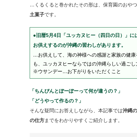
…くるくると巻かれたその形は、保育園のおや
土菓子
です。
●旧暦5月4日「ユッカヌヒー（四日の日）」
お供えするのが沖縄の習わしがあります。
…お供えして、海の神様への感謝と家族の健康
も、ユッカヌヒーならではの沖縄らしい過ごし
※ウサンデー…お下がりをいただくこと
「ちんぴんとぽーぽーって何が違うの？」
「どうやって作るの？」
そんな疑問にお答えしながら、本記事では
沖縄
の仕方
までをわかりやすくご紹介します。