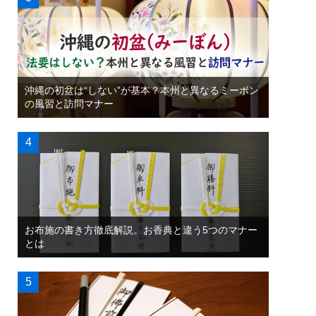
沖縄の初盆は“しない”が基本？本州と異なるミーボン
の風習と訪問マナー
お布施の書き方徹底解説。お香典と違う5つのマナー
とは