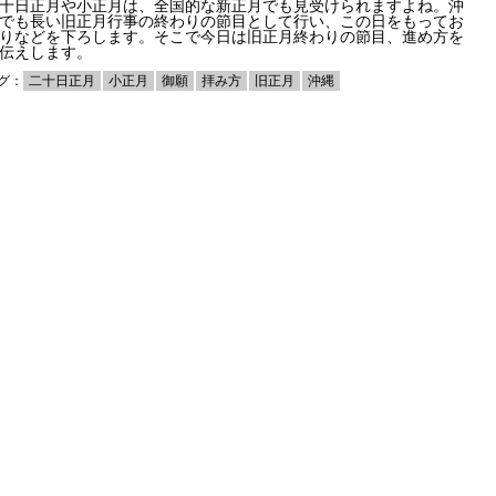
十日正月や小正月は、全国的な新正月でも見受けられますよね。沖
でも長い旧正月行事の終わりの節目として行い、この日をもってお
りなどを下ろします。そこで今日は旧正月終わりの節目、進め方を
伝えします。
グ：
二十日正月
小正月
御願
拝み方
旧正月
沖縄