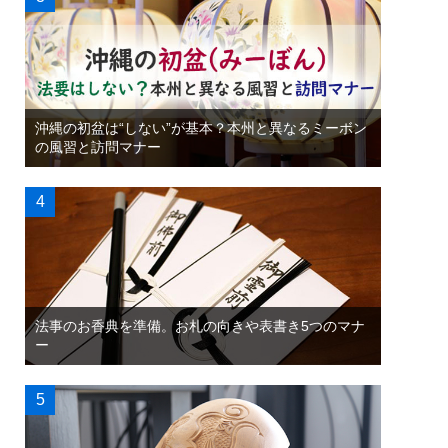
沖縄の初盆は“しない”が基本？本州と異なるミーボン
の風習と訪問マナー
法事のお香典を準備。お札の向きや表書き5つのマナ
ー