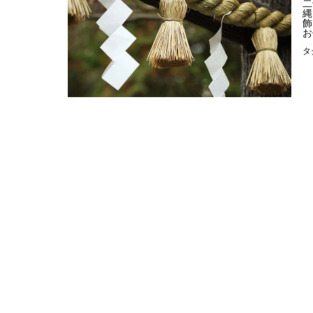
二
縄
飾
お
タ