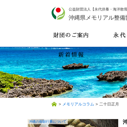
公益財団法人【永代供養・海洋散
沖縄県メモリアル整備
>
メモリアルコラム
>
二十日正月
沖縄の御願行事について