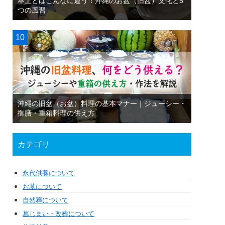
本土とはこんなに違う！沖縄のお盆（旧盆）文化と5
つの風習
沖縄の旧盆（お盆）料理の基本マナー｜ジューシー・
御膳・重箱料理の供え方
カテゴリ
永代供養について
お墓について
自然葬について
墓じまい・改葬について