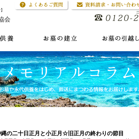
骨】
協会
沖縄の二十日正月と小正月☆旧正月の終わりの節目