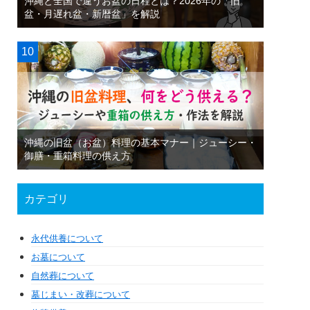
沖縄と全国で違うお盆の日程とは？2026年の「旧
盆・月遅れ盆・新暦盆」を解説
沖縄の旧盆（お盆）料理の基本マナー｜ジューシー・
御膳・重箱料理の供え方
カテゴリ
永代供養について
お墓について
自然葬について
墓じまい・改葬について