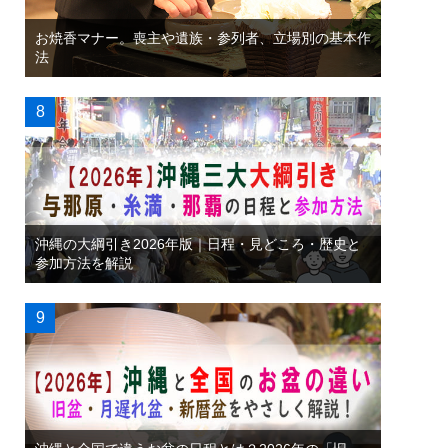
お焼香マナー。喪主や遺族・参列者、立場別の基本作
法
沖縄の大綱引き2026年版｜日程・見どころ・歴史と
参加方法を解説