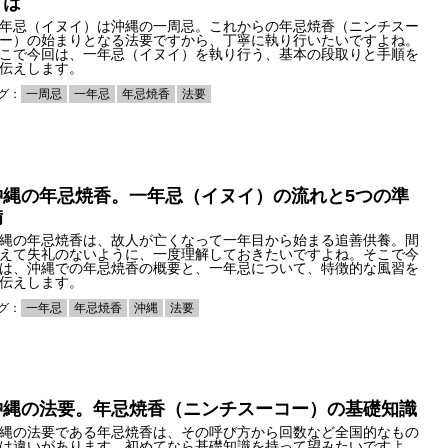
とは
年忌（イヌイ）は沖縄の一周忌。これからの年忌焼香（ニンチスー
ー）の始まりとなる法要ですから、丁寧に執り行いたいですよね。
こで今回は、一年忌（イヌイ）を執り行う、基本の段取りと手順を
伝えします。
グ：
一周忌
一年忌
年忌焼香
法要
沖縄の年忌焼香。一年忌（イヌイ）の流れと5つの準
備
縄の年忌焼香は、故人が亡くなって一年目から始まる追善供養。間
えて失礼のないように、一度理解しておきたいですよね。そこで今
は、沖縄での年忌焼香の概要と、一年忌について、特徴的な風習を
伝えします。
グ：
一年忌
年忌焼香
沖縄
法要
沖縄の法要。年忌焼香（ニンチスーコー）の基礎知識
縄の法要である年忌焼香は、その呼び方から回数など全国的なもの
は違いがあります。初めてなら基礎知識を持って望みたいですよ