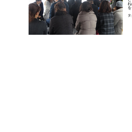
ね
を
タ