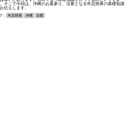
。そこで今回は、沖縄のお墓参り、法要となる年忌焼香の基礎知識
お伝えします。
グ：
年忌焼香
沖縄
法要