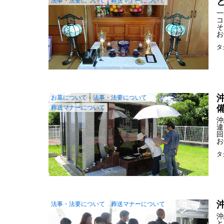
法事・法要について
葬送マナーについて
一
コ
そ
お
タ
お墓について
法事・法要について
葬送マナーについて
沖
違
回
お
タ
法事・法要について
葬送マナーについて
沖
と