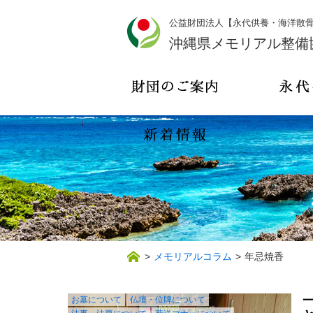
公益財団法人【永代供養・海洋散
沖縄県メモリアル整備
>
メモリアルコラム
>
年忌焼香
お墓について
仏壇・位牌について