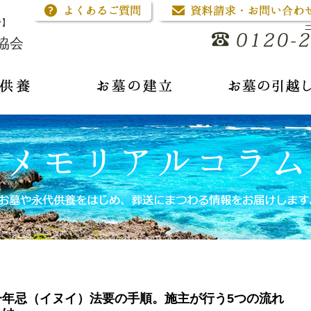
骨】
協会
一年忌（イヌイ）法要の手順。施主が行う5つの流れ