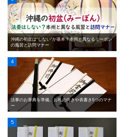
沖縄の初盆は“しない”が基本？本州と異なるミーボン
の風習と訪問マナー
法事のお香典を準備。お札の向きや表書き5つのマナ
ー