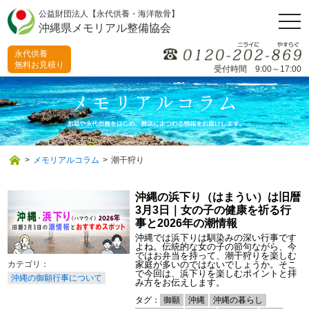
公益財団法人【永代供養・海洋散骨】
togg
沖縄県メモリアル整備協会
navi
永代供養
無料お見積り
受付時間 9:00～17:00
>
メモリアルコラム
>
潮干狩り
沖縄の浜下り（はまうい）は旧暦
3月3日｜女の子の健康を祈る行
事と2026年の潮情報
沖縄では浜下りは馴染みの深い行事です
よね。伝統的な女の子の節句ながら、今
ではお弁当を持って、潮干狩りを楽しむ
家庭が多いのではないでしょうか。そこ
で今回は、浜下りを楽しむポイントと拝
沖縄の御願行事について
み方をお伝えします。
タグ：
御願
沖縄
沖縄の暮らし