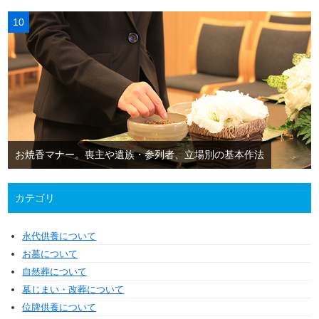
お焼香マナー。喪主や遺族・参列者、立場別の基本作法
カテゴリ
永代供養について
お墓について
自然葬について
墓じまい・改葬について
位牌供養について