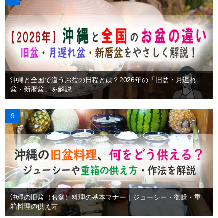
沖縄と全国で違うお盆の日程とは？2026年の「旧盆・月遅れ
盆・新暦盆」を解説
沖縄の旧盆（お盆）料理の基本マナー｜ジューシー・御膳・重
箱料理の供え方