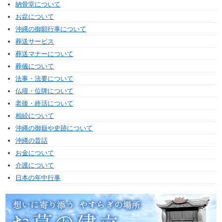
納骨堂について
お盆について
沖縄の御願行事について
葬送サービス
葬送マナーについて
葬儀について
法事・法要について
仏壇・位牌について
老後・終活について
相続について
沖縄の御嶽や史跡について
沖縄の昔話
お金について
介護について
日本の年中行事