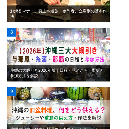
お焼香マナー。喪主や遺族・参列者、立場別の基本作
法
沖縄の大綱引き2026年版｜日程・見どころ・歴史と
参加方法を解説