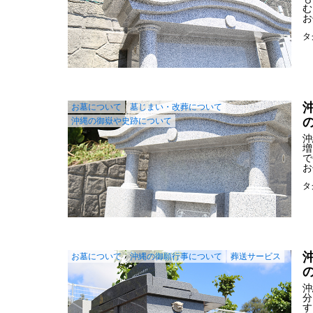
む
お
タ
お墓について
墓じまい・改葬について
沖縄の御嶽や史跡について
沖
増
で
お
タ
お墓について
沖縄の御願行事について
葬送サービス
沖
分
す