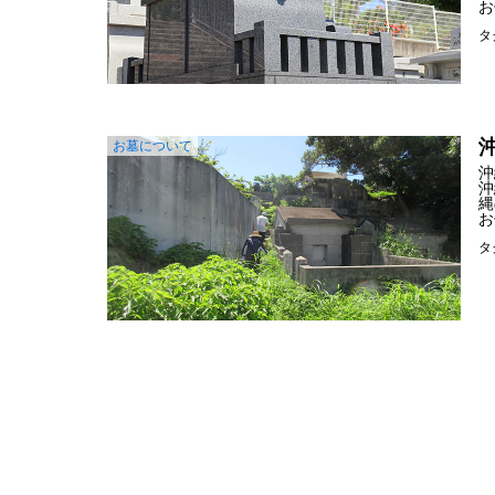
お
タ
お墓について
沖
沖
縄
お
タ