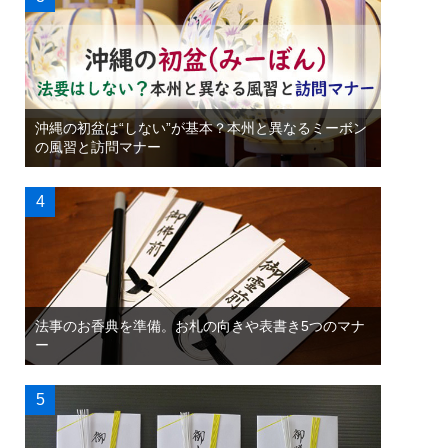
沖縄の初盆は“しない”が基本？本州と異なるミーボン
の風習と訪問マナー
法事のお香典を準備。お札の向きや表書き5つのマナ
ー