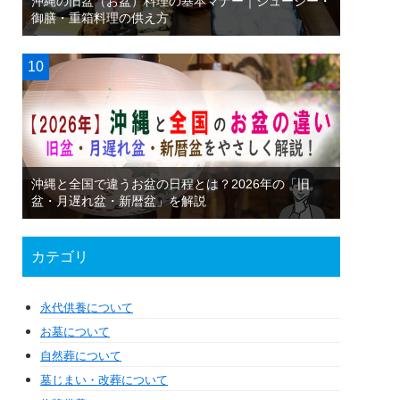
沖縄の旧盆（お盆）料理の基本マナー｜ジューシー・
御膳・重箱料理の供え方
沖縄と全国で違うお盆の日程とは？2026年の「旧
盆・月遅れ盆・新暦盆」を解説
カテゴリ
永代供養について
お墓について
自然葬について
墓じまい・改葬について