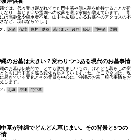
お彼岸供養
縄では、代々受け継がれてきた門中墓や個人墓を維持することが難
くなり、墓じまいや霊園への改葬を選ぶ家庭が増えています。 背
には高齢化や継承者不足、山中や辺境にあるお墓へのアクセスの不
さなど、現代ならで […]
グ：
お墓
仏壇
位牌
供養
墓じまい
改葬
終活
門中墓
霊園
沖縄のお墓は大きい？変わりつつある現代のお墓事情
縄のお墓は伝統的で、とても微笑ましいもの。けれども暮らしの変
とともに門中墓を巡る変化も起きていますよね。そこで今回は、現
に起きている変化とその背景を中心に、沖縄のお墓、現代事情をお
えします。
グ：
お墓
沖縄
門中墓
門中墓が沖縄でどんどん墓じまい。その背景と5つの
事情