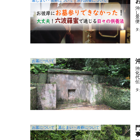
墓じまい・改葬について
永代供養について
沖
し
景
便
タ
お墓について
沖
化
代
伝
タ
お墓について
墓じまい・改葬について