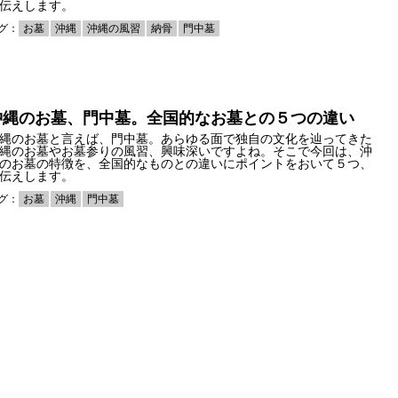
伝えします。
グ：
お墓
沖縄
沖縄の風習
納骨
門中墓
沖縄のお墓、門中墓。全国的なお墓との５つの違い
縄のお墓と言えば、門中墓。あらゆる面で独自の文化を辿ってきた
縄のお墓やお墓参りの風習、興味深いですよね。そこで今回は、沖
のお墓の特徴を、全国的なものとの違いにポイントをおいて５つ、
伝えします。
グ：
お墓
沖縄
門中墓