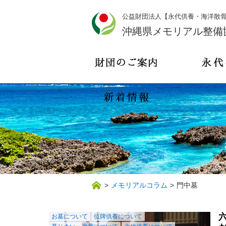
公益財団法人【永代供養・海洋散
沖縄県メモリアル整備
>
メモリアルコラム
>
門中墓
お墓について
位牌供養について