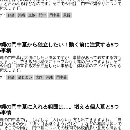
」と言われるほどなのです。そこで今回は、門中や繋がりについて
伝えします。
グ：
お墓
沖縄
血族
門中
門中墓
風習
沖縄の門中墓から独立したい！動く前に注意する5つ
の事柄
縄の門中墓は大切にしたい風習ですが、事情があって独立する方も
えました。できるだけ穏便にトラブルなく進めたいですよね。そこ
今回は、独立する方が注意したい事柄を、体験者のアドバイスから
伝えします。
グ：
お墓
墓じまい
改葬
沖縄
門中墓
沖縄の門中墓に入れる範囲は…。増える個人墓と5つ
の事情
縄の門中墓では、しばしば「入れない」方も出てきますよね。「自
は入れるのか」「後々引き継ぐようだけど…」などの相談は多いで
。そこで今回は、門中墓についての疑問で比較的多い意見や風習を