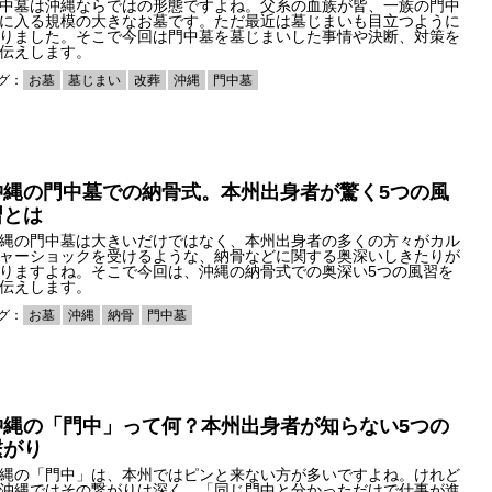
中墓は沖縄ならではの形態ですよね。父系の血族が皆、一族の門中
に入る規模の大きなお墓です。ただ最近は墓じまいも目立つように
りました。そこで今回は門中墓を墓じまいした事情や決断、対策を
伝えします。
グ：
お墓
墓じまい
改葬
沖縄
門中墓
沖縄の門中墓での納骨式。本州出身者が驚く5つの風
習とは
縄の門中墓は大きいだけではなく、本州出身者の多くの方々がカル
ャーショックを受けるような、納骨などに関する奥深いしきたりが
りますよね。そこで今回は、沖縄の納骨式での奥深い5つの風習を
伝えします。
グ：
お墓
沖縄
納骨
門中墓
沖縄の「門中」って何？本州出身者が知らない5つの
繋がり
縄の「門中」は、本州ではピンと来ない方が多いですよね。けれど
沖縄ではその繋がりは深く、「同じ門中と分かっただけで仕事が進