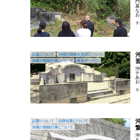
門
墓
な
お
タ
お墓について
沖縄の御嶽や史跡について
沖縄の御願行事について
葬送サービス
沖
チ
あ
お
タ
お墓について
位牌供養について
沖縄の御願行事について
沖
も