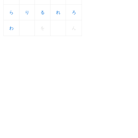
ら
ら
り
り
る
る
れ
れ
ろ
ろ
わ
わ
を
ん