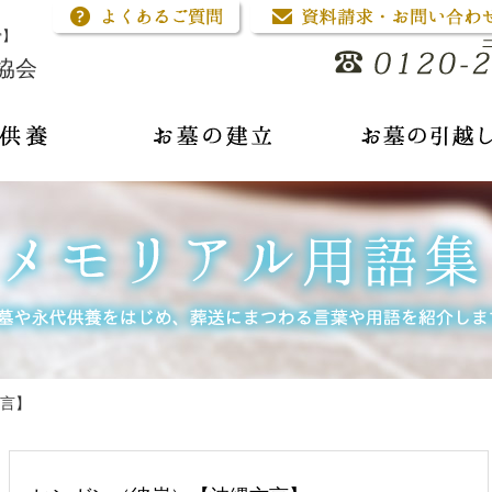
骨】
協会
言】