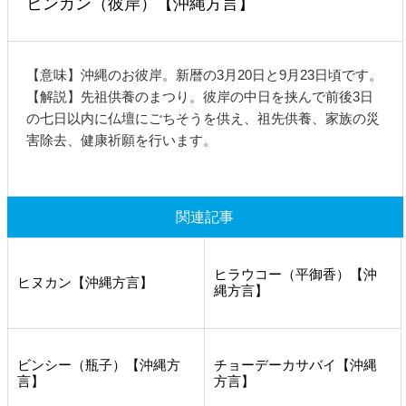
ヒンガン（彼岸）【沖縄方言】
【意味】沖縄のお彼岸。新暦の3月20日と9月23日頃です。
【解説】先祖供養のまつり。彼岸の中日を挟んで前後3日
の七日以内に仏壇にごちそうを供え、祖先供養、家族の災
害除去、健康祈願を行います。
関連記事
ヒラウコー（平御香）【沖
ヒヌカン【沖縄方言】
縄方言】
ビンシー（瓶子）【沖縄方
チョーデーカサバイ【沖縄
言】
方言】