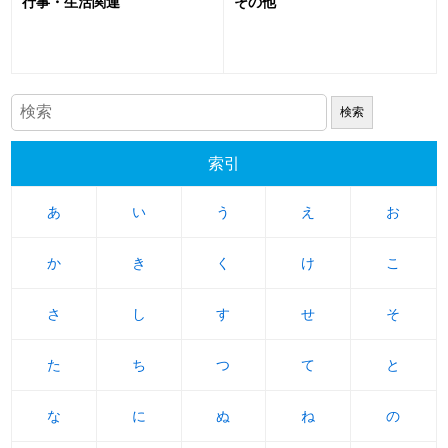
行事・生活関連
その他
索引
あ
あ
い
い
う
う
え
え
お
お
か
か
き
き
く
く
け
け
こ
こ
さ
さ
し
し
す
す
せ
せ
そ
そ
た
た
ち
ち
つ
つ
て
て
と
と
な
な
に
に
ぬ
ぬ
ね
ね
の
の