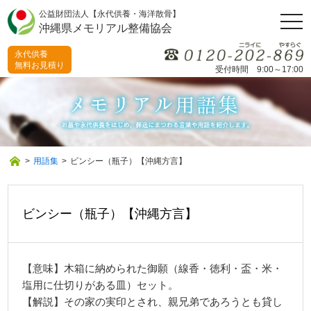
公益財団法人【永代供養・海洋散骨】
togg
沖縄県メモリアル整備協会
navi
永代供養
無料お見積り
受付時間 9:00～17:00
>
用語集
>
ビンシー（瓶子）【沖縄方言】
ビンシー（瓶子）【沖縄方言】
【意味】木箱に納められた御願（線香・徳利・盃・米・
塩用に仕切りがある皿）セット。
【解説】その家の実印とされ、親兄弟であろうとも貸し