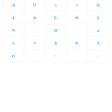
は
は
ひ
ひ
ふ
ふ
へ
へ
ほ
ほ
ま
ま
み
み
む
む
め
め
も
も
や
や
ゆ
ゆ
よ
よ
ら
ら
り
り
る
る
れ
れ
ろ
ろ
わ
わ
を
ん