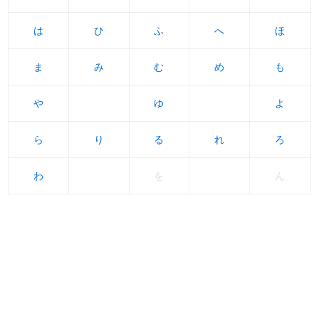
は
は
ひ
ひ
ふ
ふ
へ
へ
ほ
ほ
ま
ま
み
み
む
む
め
め
も
も
や
や
ゆ
ゆ
よ
よ
ら
ら
り
り
る
る
れ
れ
ろ
ろ
わ
わ
を
ん