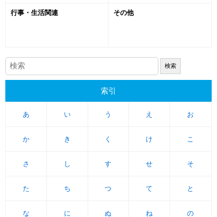
行事・生活関連
その他
索引
あ
あ
い
い
う
う
え
え
お
お
か
か
き
き
く
く
け
け
こ
こ
さ
さ
し
し
す
す
せ
せ
そ
そ
た
た
ち
ち
つ
つ
て
て
と
と
な
な
に
に
ぬ
ぬ
ね
ね
の
の