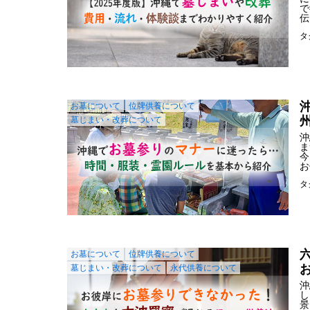
で
伝
タ
お墓について
位牌供養について
墓じまい・改葬について
沖
ま
今
お
タ
お墓について
位牌供養について
墓じまい・改葬について
永代供養について
沖
し
景