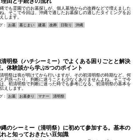
き理由と手続きの流れ
縄でも霊園でのお墓探しが、個人墓地からの改葬などで増えました
ね。そこで今回は、沖縄で適したお墓探しの適したタイミングをお
えします。
グ：
お墓
墓じまい
建墓
改葬
日取り
沖縄
初清明祭（ハチシーミー）でよくある困りごとと解決
策。体験談から学ぶ5つのポイント
清明祭は喪が明けてから行いますが、その初清明祭の時期など、何
と戸惑ったり、判断に迷うことも少なくありませんよね。そこで今
は、初清明祭で判断に迷った時でも参考になる、初清明祭の基本を
伝えします。
グ：
お墓
お墓参り
マナー
清明祭
沖縄のシーミー（清明祭）に初めて参加する。基本の
流れと知っておきたい豆知識