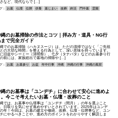
さなど、現代ならで […]
グ：
お墓
仏壇
位牌
供養
墓じまい
改葬
終活
門中墓
霊園
沖縄のお墓掃除の作法とコツ｜拝み方・道具・NG行
為まで完全ガイド
縄でのお墓掃除（ハカヌスージ）は、ただの清掃ではなく「ご先祖
との大切な時間」を整える行為として、深い意味を持っています。
に旧盆やシーミー（清明祭）、七夕（タナバタ）などのお墓参り行
の前には、家族総出で墓地の掃除や […]
グ：
お墓
お墓参り
お盆
年中行事
沖縄
沖縄の行事
沖縄の風習
沖縄のお墓事は「ユンヂチ」に合わせて安心に進めよ
う。今こそ考えたいお墓・仏壇・改葬のこと
縄では、お墓事や仏壇事は「ユンヂチ（閏月）」の年を選ぶこと
、日取りを気にせず進めやすいとされています。2025年はユンヂ
の年！今回は、お墓の建立や修繕、改葬、仏壇・位牌事など、ユン
チにやるべきことや、進め方のポイントをわかりやすく解説しま
。