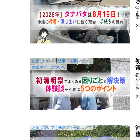
沖
よ
伝
タ
お墓について
法事・法要について
葬送マナーについて
初
か
回
お
タ
お墓について
葬送マナーについて