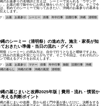
縄のお墓参りの名物詩と言えば、シーミーで見られる「ウサンデ
」。お墓の前で賑やかにお供え物をいただく姿ですよね。そこで今
は、初めてのシーミーで知っておきたい、沖縄のお墓参りの基本を
伝えします。
グ：
お墓
お墓参り
シーミー
供養
年中行事
旧暦行事
沖縄
清明祭
沖縄のシーミー（清明祭）の進め方。施主・家長が知
っておきたい準備・当日の流れ・グイス
明祭（シーミー）の拝み方は、自分で行うとなると曖昧ですよね。
に拝みの言葉は不安になりがちです。そこで今回は、それぞれのシ
ンで唱えるグイスをお伝えします。
グ：
お墓
お墓参り
マナー
供養
年中行事
御願
旧暦行事
沖縄
沖縄の暮らし
沖縄の行事
沖縄の風習
清明祭
沖縄の墓じまいと改葬2025年版｜費用・流れ・慣習か
ら考える判断ポイント
縄の墓じまいや改葬、昔から続く門中墓が多いだけに、決断をする
は相当の覚悟が必要ですが、現在のお墓問題を子どもや孫の世代ま