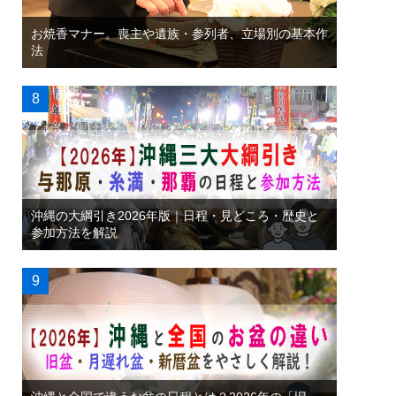
お焼香マナー。喪主や遺族・参列者、立場別の基本作
法
沖縄の大綱引き2026年版｜日程・見どころ・歴史と
参加方法を解説