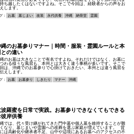
持ち越したくはないですよね。そこで今回は、経験者からの声をお
えします。
グ：
お墓
墓じまい
改装
永代供養
沖縄
納骨堂
霊園
沖縄のお墓参りマナー｜時間・服装・霊園ルールと本
州との違い
縄のお墓は大きなことで有名ですよね。それだけではなく、お墓に
つわる様々な風習も、本州とは大きく違う事柄が多いです。そこで
回は、沖縄でのお墓参りで心掛けておきたい、本州とは違う風習を
伝えします。
グ：
お墓
お墓参り
しきたり
マナー
沖縄
六波羅蜜を日常で実践。お墓参りできなくてもできる
お彼岸供養
縄では、代々受け継がれてきた門中墓や個人墓を維持することが難
くなり、墓じまいや霊園への改葬を選ぶ家庭が増えています。 背
には高齢化や継承者不足、山中や辺境にあるお墓へのアクセスの不