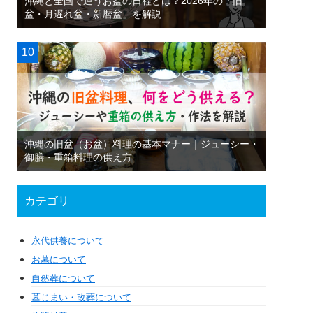
沖縄と全国で違うお盆の日程とは？2026年の「旧
盆・月遅れ盆・新暦盆」を解説
沖縄の旧盆（お盆）料理の基本マナー｜ジューシー・
御膳・重箱料理の供え方
カテゴリ
永代供養について
お墓について
自然葬について
墓じまい・改葬について