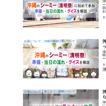
沖
ー
回
お
タ
お墓について
沖縄の御願行事について
清
特
ー
タ
お墓について
墓じまい・改葬について
沖
に