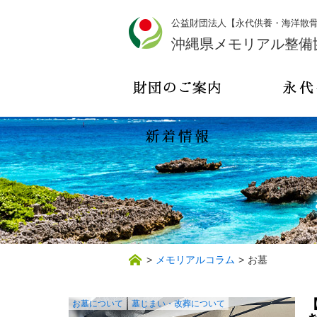
公益財団法人【永代供養・海洋散
沖縄県メモリアル整備
>
メモリアルコラム
>
お墓
お墓について
墓じまい・改葬について