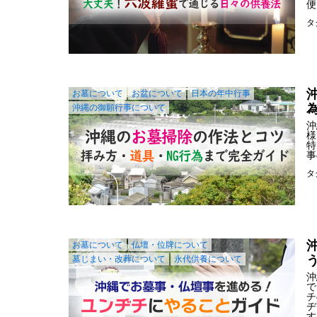
便
タ
お墓について
お盆について
日本の年中行事
沖縄の御願行事について
沖
様
特
事
タ
お墓について
仏壇・位牌について
墓じまい・改葬について
永代供養について
沖
で
チ
ヂ
す