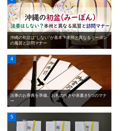
沖縄の初盆は“しない”が基本？本州と異なるミーボン
の風習と訪問マナー
法事のお香典を準備。お札の向きや表書き5つのマナ
ー