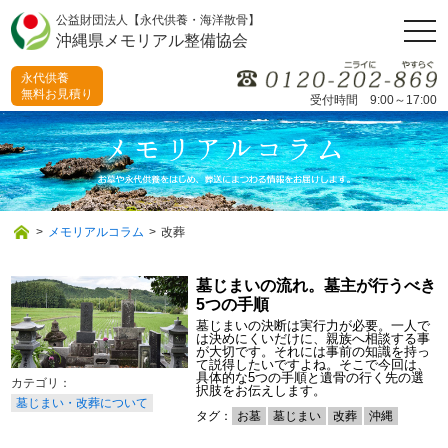
公益財団法人【永代供養・海洋散骨】
togg
沖縄県メモリアル整備協会
navi
永代供養
無料お見積り
受付時間 9:00～17:00
>
メモリアルコラム
>
改葬
墓じまいの流れ。墓主が行うべき
5つの手順
墓じまいの決断は実行力が必要。一人で
は決めにくいだけに、親族へ相談する事
が大切です。それには事前の知識を持っ
て説得したいですよね。そこで今回は、
具体的な5つの手順と遺骨の行く先の選
択肢をお伝えします。
墓じまい・改葬について
タグ：
お墓
墓じまい
改葬
沖縄