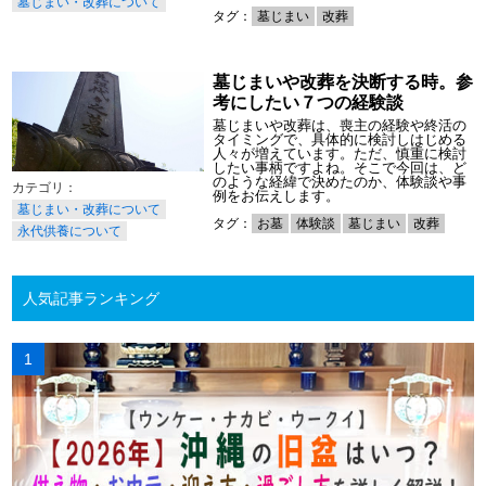
墓じまい・改葬について
タグ：
墓じまい
改葬
墓じまいや改葬を決断する時。参
考にしたい７つの経験談
墓じまいや改葬は、喪主の経験や終活の
タイミングで、具体的に検討しはじめる
人々が増えています。ただ、慎重に検討
したい事柄ですよね。そこで今回は、ど
のような経緯で決めたのか、体験談や事
例をお伝えします。
墓じまい・改葬について
タグ：
お墓
体験談
墓じまい
改葬
永代供養について
人気記事ランキング