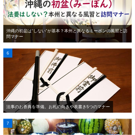
沖縄の初盆は“しない”が基本？本州と異なるミーボンの風習と訪
問マナー
法事のお香典を準備。お札の向きや表書き5つのマナー