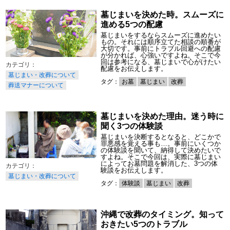
墓じまいを決めた時。スムーズに
進める5つの配慮
墓じまいをするならスムーズに進めたい
もの。それには順序立てた相談の順番が
大切です。事前にトラブル回避への配慮
が分かれば、心強いですよね。そこで今
回は参考になる、墓じまいで心がけたい
配慮をお伝えします。
墓じまい・改葬について
タグ：
お墓
墓じまい
改葬
葬送マナーについて
墓じまいを決めた理由。迷う時に
聞く3つの体験談
墓じまいを決断するとなると、どこかで
罪悪感を覚える事も…。事前にいくつか
の体験談を聞いて、納得して決めたいで
すよね。そこで今回は、実際に墓じまい
によってお墓問題を解消した、3つの体
験談をお伝えします。
墓じまい・改葬について
タグ：
体験談
墓じまい
改葬
沖縄で改葬のタイミング。知って
おきたい5つのトラブル