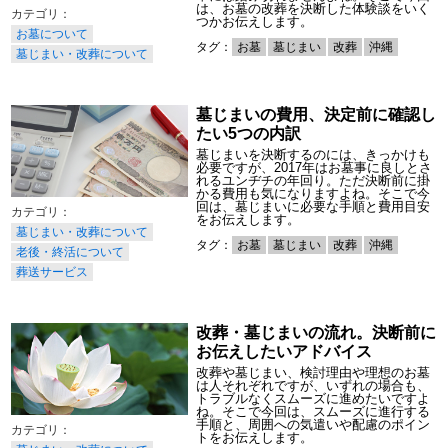
は、お墓の改葬を決断した体験談をいく
つかお伝えします。
お墓について
タグ：
お墓
墓じまい
改葬
沖縄
墓じまい・改葬について
墓じまいの費用、決定前に確認し
たい5つの内訳
墓じまいを決断するのには、きっかけも
必要ですが、2017年はお墓事に良しとさ
れるユンヂチの年回り。ただ決断前に掛
かる費用も気になりますよね。そこで今
回は、墓じまいに必要な手順と費用目安
をお伝えします。
墓じまい・改葬について
タグ：
お墓
墓じまい
改葬
沖縄
老後・終活について
葬送サービス
改葬・墓じまいの流れ。決断前に
お伝えしたいアドバイス
改葬や墓じまい、検討理由や理想のお墓
は人それぞれですが、いずれの場合も、
トラブルなくスムーズに進めたいですよ
ね。そこで今回は、スムーズに進行する
手順と、周囲への気遣いや配慮のポイン
トをお伝えします。