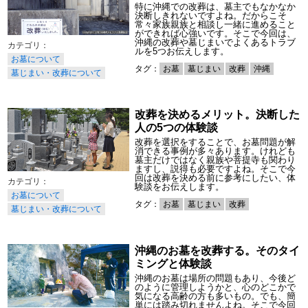
特に沖縄での改葬は、墓主でもなかなか
決断しきれないですよね。だからこそ
常々家族親族と相談し一緒に進めること
ができれば心強いです。そこで今回は、
沖縄の改葬や墓じまいでよくあるトラブ
ルを5つお伝えします。
お墓について
タグ：
お墓
墓じまい
改葬
沖縄
墓じまい・改葬について
改葬を決めるメリット。決断した
人の5つの体験談
改葬を選択をすることで、お墓問題が解
消できる事例が多々あります。けれども
墓主だけではなく親族や菩提寺も関わり
ますし、説得も必要ですよね。そこで今
回は改葬を決める前に参考にしたい、体
験談をお伝えします。
お墓について
タグ：
お墓
墓じまい
改葬
墓じまい・改葬について
沖縄のお墓を改葬する。そのタイ
ミングと体験談
沖縄のお墓は場所の問題もあり、今後ど
のように管理しようかと、心のどこかで
気になる高齢の方も多いもの。でも、簡
単には踏み切れませんよね。そこで今回