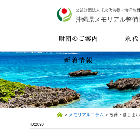
公益財団法人【永代供養・海洋散
沖縄県メモリアル整備
>
メモリアルコラム
>
改葬・墓じまい
ID:2090