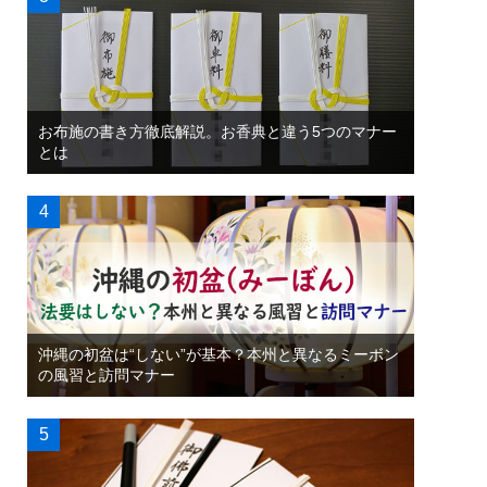
お布施の書き方徹底解説。お香典と違う5つのマナー
とは
沖縄の初盆は“しない”が基本？本州と異なるミーボン
の風習と訪問マナー