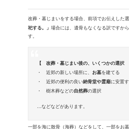
改葬・墓じまいをする場合、前項でお伝えした
祀する。」
場合には、遺骨もなくなる訳ですか
す。
【 改葬・墓じまい後の、いくつかの選択 
・ 近郊の新しい場所に、
お墓
を建てる
・ 近郊の便利の良い
納骨堂や霊廟
に安置す
・ 樹木葬などの
自然葬
の選択
…などなどがあります。
一部を海に散骨（海葬）などをして、一部をお