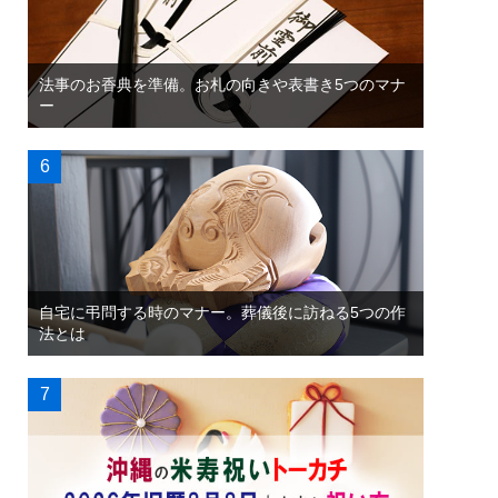
法事のお香典を準備。お札の向きや表書き5つのマナ
ー
自宅に弔問する時のマナー。葬儀後に訪ねる5つの作
法とは