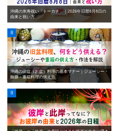
沖縄の米寿祝い「トーカチ」｜2026年旧暦8月8日の
由来と祝い方
沖縄の旧盆（お盆）料理の基本マナー｜ジューシー・
御膳・重箱料理の供え方