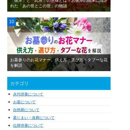
「彼岸」と「此岸」の意味とは？お彼岸の由来に隠さ
れた「あの世とこの世」の物語
お墓参りのお花マナー。供え方・選び方・タブーな花
を解説
カテゴリ
永代供養について
お墓について
自然葬について
墓じまい・改葬について
位牌供養について