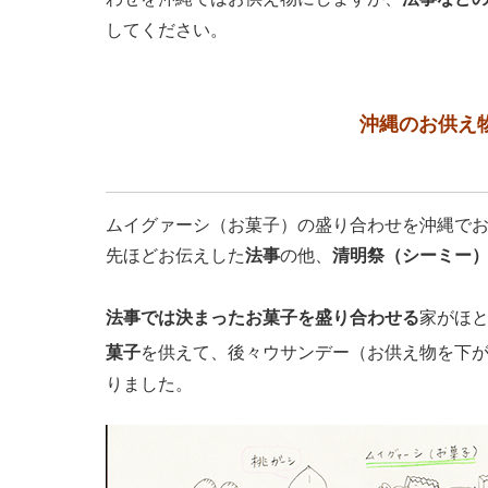
してください。
沖縄のお供え
ムイグァーシ（お菓子）の盛り合わせを沖縄で
先ほどお伝えした
法事
の他、
清明祭（シーミー
法事では決まったお菓子を盛り合わせる
家がほ
菓子
を供えて、後々ウサンデー（お供え物を下
りました。