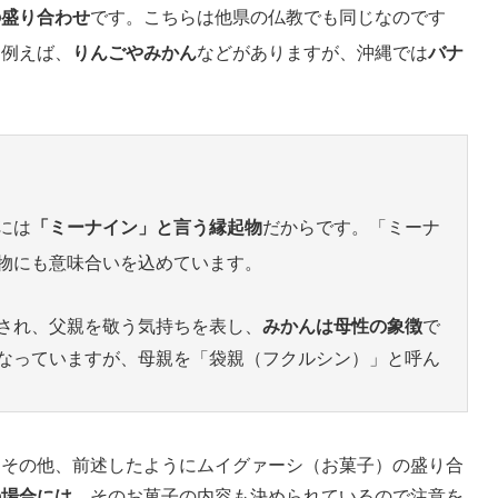
の盛り合わせ
です。こちらは他県の仏教でも同じなのです
。例えば、
りんごやみかん
などがありますが、沖縄では
バナ
には
「ミーナイン」と言う縁起物
だからです。「ミーナ
物にも意味合いを込めています。
され、父親を敬う気持ちを表し、
みかんは母性の象徴
で
なっていますが、母親を「袋親（フクルシン）」と呼ん
。その他、前述したようにムイグァーシ（お菓子）の盛り合
の場合には
、そのお菓子の内容も決められているので注意を