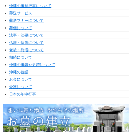
沖縄の御願行事について
葬送サービス
葬送マナーについて
葬儀について
法事・法要について
仏壇・位牌について
老後・終活について
相続について
沖縄の御嶽や史跡について
沖縄の昔話
お金について
介護について
日本の年中行事