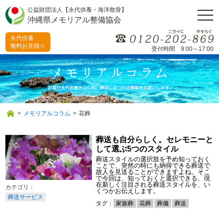
公益財団法人【永代供養・海洋散骨】
togg
沖縄県メモリアル整備協会
navi
永代供養
無料お見積り
受付時間 9:00～17:00
>
メモリアルコラム
>
花葬
葬送も自分らしく。セレモニーと
して選ぶ5つのスタイル
葬送スタイルの選択肢を予め知っておく
ことで、突然の時にも納得できる葬送で
故人を見送ることができますよね。そこ
で今回は、知っておくと選択できる、現
在新しく注目される葬送スタイルを、い
くつかお伝えします。
葬送サービス
タグ：
家族葬
花葬
葬儀
葬送