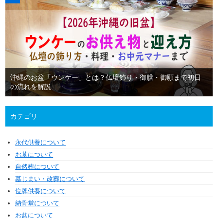
沖縄のお盆「ウンケー」とは？仏壇飾り・御膳・御願まで初日
の流れを解説
カテゴリ
永代供養について
お墓について
自然葬について
墓じまい・改葬について
位牌供養について
納骨堂について
お盆について