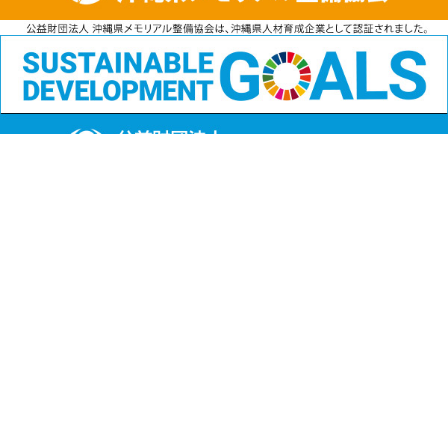
公益財団法人
沖縄県メモリアル整備協会
〒901-1111 沖縄県島尻郡南風原町字兼城123番地
FAX:098-901-4720