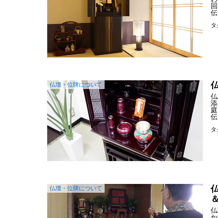
回
伝
タ
仏壇・位牌について
仏
添
庭
伝
タ
仏壇・位牌について
仏
か