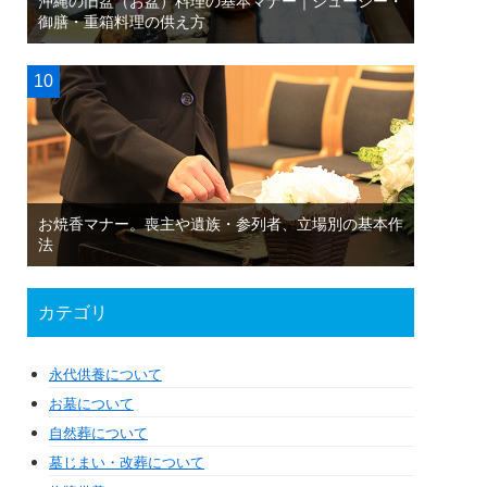
沖縄の旧盆（お盆）料理の基本マナー｜ジューシー・
御膳・重箱料理の供え方
お焼香マナー。喪主や遺族・参列者、立場別の基本作
法
カテゴリ
永代供養について
お墓について
自然葬について
墓じまい・改葬について