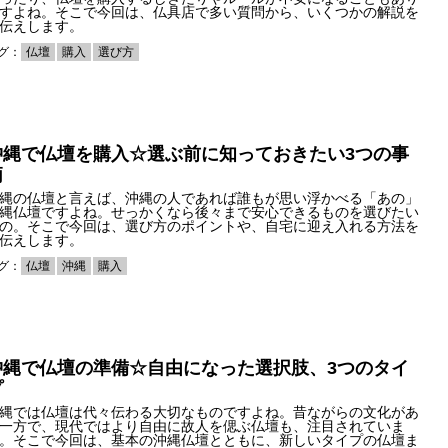
すよね。そこで今回は、仏具店で多い質問から、いくつかの解説を
伝えします。
グ：
仏壇
購入
選び方
沖縄で仏壇を購入☆選ぶ前に知っておきたい3つの事
柄
縄の仏壇と言えば、沖縄の人であれば誰もが思い浮かべる「あの」
縄仏壇ですよね。せっかくなら後々まで安心できるものを選びたい
の。そこで今回は、選び方のポイントや、自宅に迎え入れる方法を
伝えします。
グ：
仏壇
沖縄
購入
沖縄で仏壇の準備☆自由になった選択肢、3つのタイ
プ
縄では仏壇は代々伝わる大切なものですよね。昔ながらの文化があ
一方で、現代ではより自由に故人を偲ぶ仏壇も、注目されていま
。そこで今回は、基本の沖縄仏壇とともに、新しいタイプの仏壇ま