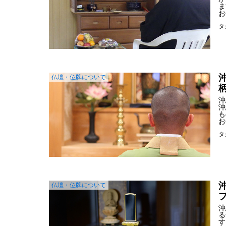
ま
お
タ
仏壇・位牌について
沖
沖
も
お
タ
仏壇・位牌について
沖
る
す