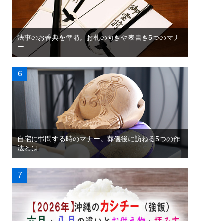
法事のお香典を準備。お札の向きや表書き5つのマナ
ー
自宅に弔問する時のマナー。葬儀後に訪ねる5つの作
法とは