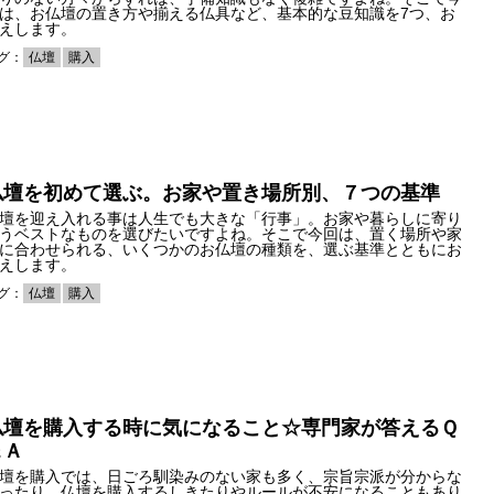
は、お仏壇の置き方や揃える仏具など、基本的な豆知識を7つ、お
えします。
グ：
仏壇
購入
仏壇を初めて選ぶ。お家や置き場所別、７つの基準
壇を迎え入れる事は人生でも大きな「行事」。お家や暮らしに寄り
うベストなものを選びたいですよね。そこで今回は、置く場所や家
に合わせられる、いくつかのお仏壇の種類を、選ぶ基準とともにお
えします。
グ：
仏壇
購入
仏壇を購入する時に気になること☆専門家が答えるＱ
＆Ａ
壇を購入では、日ごろ馴染みのない家も多く、宗旨宗派が分からな
ったり、仏壇を購入するしきたりやルールが不安になることもあり