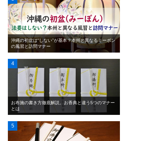
沖縄の初盆は“しない”が基本？本州と異なるミーボン
の風習と訪問マナー
お布施の書き方徹底解説。お香典と違う5つのマナー
とは