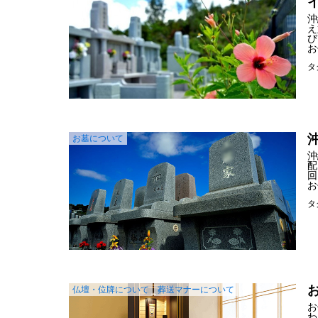
沖
え
び
お
タ
お墓について
沖
配
回
お
タ
仏壇・位牌について
葬送マナーについて
お
わ