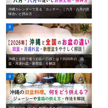
沖縄カレンダーで見る「カシチー」｜六月・八月の意
味合いと拝み方
沖縄と全国で違うお盆の日程とは？2026年の「旧
盆・月遅れ盆・新暦盆」を解説