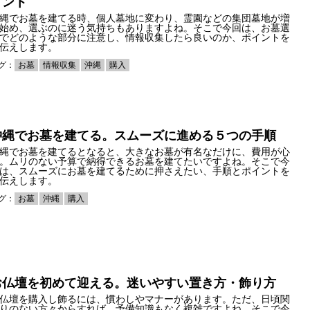
イント
縄でお墓を建てる時、個人墓地に変わり、霊園などの集団墓地が増
始め、選ぶのに迷う気持ちもありますよね。そこで今回は、お墓選
でどのような部分に注意し、情報収集したら良いのか、ポイントを
伝えします。
グ：
お墓
情報収集
沖縄
購入
沖縄でお墓を建てる。スムーズに進める５つの手順
縄でお墓を建てるとなると、大きなお墓が有名なだけに、費用が心
。ムリのない予算で納得できるお墓を建てたいですよね。そこで今
は、スムーズにお墓を建てるために押さえたい、手順とポイントを
伝えします。
グ：
お墓
沖縄
購入
お仏壇を初めて迎える。迷いやすい置き方・飾り方
仏壇を購入し飾るには、慣わしやマナーがあります。ただ、日頃関
りのない方々からすれば、予備知識もなく複雑ですよね。そこで今