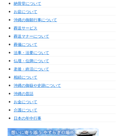
納骨堂について
お盆について
沖縄の御願行事について
葬送サービス
葬送マナーについて
葬儀について
法事・法要について
仏壇・位牌について
老後・終活について
相続について
沖縄の御嶽や史跡について
沖縄の昔話
お金について
介護について
日本の年中行事