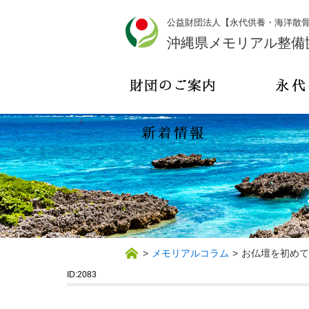
公益財団法人【永代供養・海洋散
沖縄県メモリアル整備
>
メモリアルコラム
>
お仏壇を初めて
ID:2083