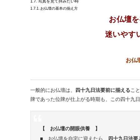
写真を見て拝みたい時
お仏壇の基本の揃え方
お仏壇を
迷いやす
お仏
一般的にお仏壇は、
四十九日法要前に揃える
こ
牌であった位牌が仕上がる時期も、この四十九
【 お仏壇の開眼供養 】
■ お仏壇を自宅に迎えたら、
四十九日法要