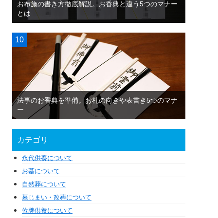
お布施の書き方徹底解説。お香典と違う5つのマナー
とは
法事のお香典を準備。お札の向きや表書き5つのマナ
ー
カテゴリ
永代供養について
お墓について
自然葬について
墓じまい・改葬について
位牌供養について