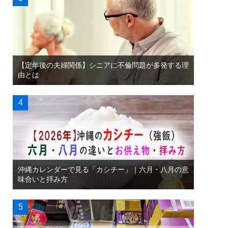
【定年後の夫婦関係】シニアに不倫問題が多発する理
由とは
沖縄カレンダーで見る「カシチー」｜六月・八月の意
味合いと拝み方