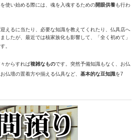
壇を使い始める際には、魂を入魂するための
開眼供養
も行わ
を迎えるに当たり、必要な知識を教えてくれたり、仏具店へ
いましたが、最近では核家族化も影響して、「全く初めて」
ます。
方々からすれば
複雑なもの
です。突然予備知識もなく、お仏
、お仏壇の置着方や揃える仏具など、
基本的な豆知識
を7