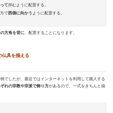
って
拝むように配置する。
方で
西側に向かう
ように配置する。
らの方角を背に
、配置することになります。
の仏具を揃える
通例でしたが、最近ではインターネットを利用して購入する
れぞれの宗教や宗派で飾り方
があるので、一式をきちんと揃