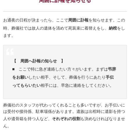
周囲に訃報を知らせる
お通夜の日程が決まったら、ここで
周囲に訃報
を知らせます。この
時、葬儀社では故人の遺体を清めて死装束に着替えをし、
納棺
をし
ます。
【 周囲へ訃報の知らせ 】
■ ここで特に急ぎ連絡したい方々がいます。まずは
弔辞
をお願い
したい相手、そして、葬儀を行うにあたり
手伝
ってもらいたい
相手には、早急に連絡をしてください。
葬儀社のスタッフが代わってくれることも多いですが、お手伝いに
は受付や接待係、駐車場係があります。遺族は出棺時に遺影を持つ
人や遺骨箱を持つ人など、
それぞれの役割
も決めなければなりませ
ん。