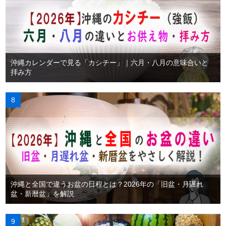
沖縄カレンダーで見る「カシチー」｜六月・八月の意味合いと
拝み方
沖縄と全国で違うお盆の日程とは？2026年の「旧盆・月遅れ
盆・新暦盆」を解説