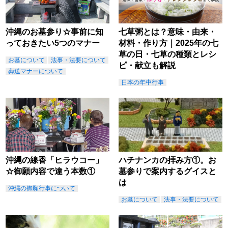
沖縄のお墓参り☆事前に知
七草粥とは？意味・由来・
っておきたい5つのマナー
材料・作り方｜2025年の七
草の日・七草の種類とレシ
お墓について
法事・法要について
ピ・献立も解説
葬送マナーについて
日本の年中行事
沖縄の線香「ヒラウコー」
ハチナンカの拝み方①。お
☆御願内容で違う本数①
墓参りで案内するグイスと
は
沖縄の御願行事について
お墓について
法事・法要について