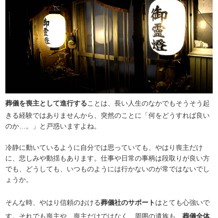
葬儀を喪主として進行する
ことは、長い人生のなかでもそうそう起
きる経験ではありませんから、突然のことに「何をどうすれば良い
のか…。」と戸惑いますよね。
冷静に動いているように自分では思っていても、やはり喪主だけ
に、悲しみや動揺もあります。仕事や日常の事柄は段取りが良い方
でも、どうしても、いつものようには行かないのが常ではないでし
ょうか。
そんな時、やはり信頼のおける
葬儀社のサポート
はとても心強いで
す。それでも喪主や、喪主だけではなく、周囲の遺族も、
葬儀全体