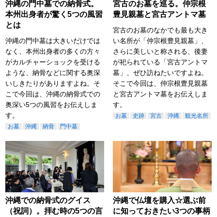
沖縄の門中墓での納骨式。
宮古のお墓を巡る。仲宗根
本州出身者が驚く5つの風習
豊見親墓と宮古アントマ墓
とは
宮古のお墓のなかでも最も大き
沖縄の門中墓は大きいだけでは
い名所が「仲宗根豊見親墓」、
なく、本州出身者の多くの方々
さらに美しいと称される、後妻
がカルチャーショックを受ける
が祀られている「宮古アントマ
ような、納骨などに関する奥深
墓」、ぜひ訪ねたいですよね。
いしきたりがありますよね。そ
そこで今回は、仲宗根豊見親墓
こで今回は、沖縄の納骨式での
と宮古アントマ墓をお伝えしま
奥深い5つの風習をお伝えしま
す。
す。
お墓
史跡
宮古
沖縄
観光名所
お墓
沖縄
納骨
門中墓
沖縄での納骨式のグイス
沖縄で仏壇を購入☆選ぶ前
（祝詞）。拝む時の5つの言
に知っておきたい3つの事柄