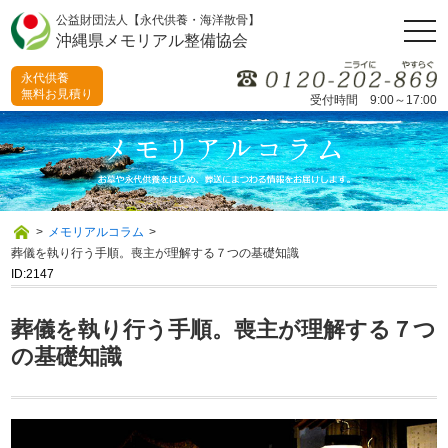
公益財団法人【永代供養・海洋散骨】
togg
沖縄県メモリアル整備協会
navi
永代供養
無料お見積り
受付時間 9:00～17:00
>
メモリアルコラム
>
葬儀を執り行う手順。喪主が理解する７つの基礎知識
ID:2147
葬儀を執り行う手順。喪主が理解する７つ
の基礎知識