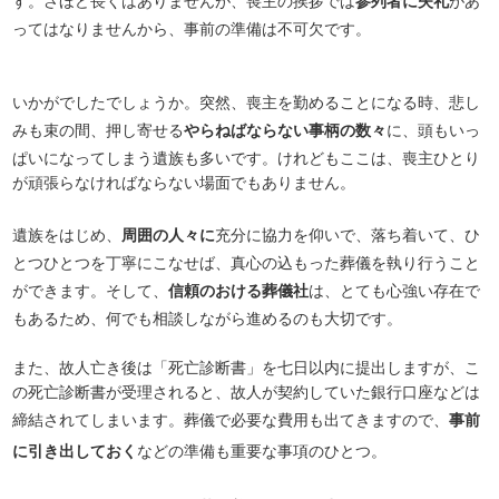
す。さほど長くはありませんが、喪主の挨拶では
参列者に失礼
があ
ってはなりませんから、事前の準備は不可欠です。
いかがでしたでしょうか。突然、喪主を勤めることになる時、悲し
みも束の間、押し寄せる
やらねばならない事柄の数々
に、頭もいっ
ぱいになってしまう遺族も多いです。けれどもここは、喪主ひとり
が頑張らなければならない場面でもありません。
遺族をはじめ、
周囲の人々に
充分に協力を仰いで、落ち着いて、ひ
とつひとつを丁寧にこなせば、真心の込もった葬儀を執り行うこと
ができます。そして、
信頼のおける葬儀社
は、とても心強い存在で
もあるため、何でも相談しながら進めるのも大切です。
また、故人亡き後は「死亡診断書」を七日以内に提出しますが、こ
の死亡診断書が受理されると、故人が契約していた銀行口座などは
締結されてしまいます。葬儀で必要な費用も出てきますので、
事前
に引き出しておく
などの準備も重要な事項のひとつ。