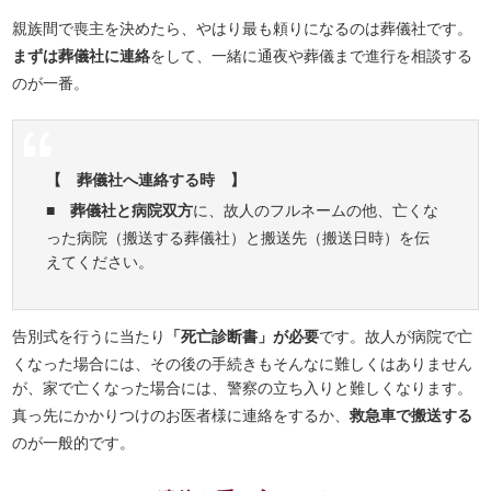
親族間で喪主を決めたら、やはり最も頼りになるのは葬儀社です。
まずは葬儀社に連絡
をして、一緒に通夜や葬儀まで進行を相談する
のが一番。
【 葬儀社へ連絡する時 】
■
葬儀社と病院双方
に、故人のフルネームの他、亡くな
った病院（搬送する葬儀社）と搬送先（搬送日時）を伝
えてください。
告別式を行うに当たり
「死亡診断書」が必要
です。故人が病院で亡
くなった場合には、その後の手続きもそんなに難しくはありません
が、家で亡くなった場合には、警察の立ち入りと難しくなります。
真っ先にかかりつけのお医者様に連絡をするか、
救急車で搬送する
のが一般的です。