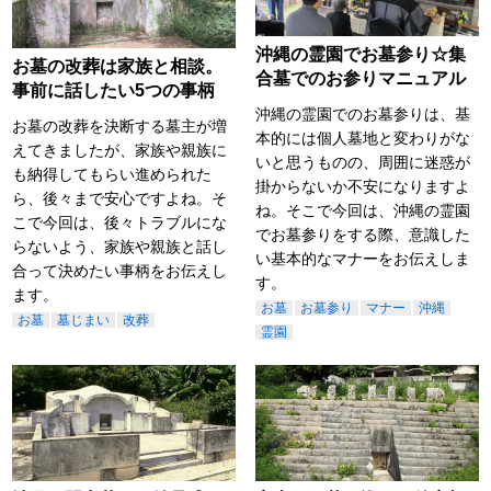
沖縄の霊園でお墓参り☆集
お墓の改葬は家族と相談。
合墓でのお参りマニュアル
事前に話したい5つの事柄
沖縄の霊園でのお墓参りは、基
お墓の改葬を決断する墓主が増
本的には個人墓地と変わりがな
えてきましたが、家族や親族に
いと思うものの、周囲に迷惑が
も納得してもらい進められた
掛からないか不安になりますよ
ら、後々まで安心ですよね。そ
ね。そこで今回は、沖縄の霊園
こで今回は、後々トラブルにな
でお墓参りをする際、意識した
らないよう、家族や親族と話し
い基本的なマナーをお伝えしま
合って決めたい事柄をお伝えし
す。
ます。
お墓
お墓参り
マナー
沖縄
お墓
墓じまい
改葬
霊園