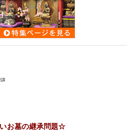
験談
いお墓の継承問題☆