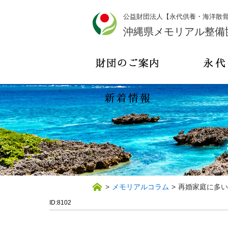
公益財団法人【永代供養・海洋散
沖縄県メモリアル整備
>
メモリアルコラム
>
再婚家庭に多い
ID:8102