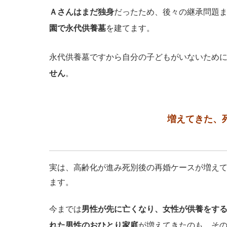
Ａさんはまだ独身
だったため、後々の継承問題
園で永代供養墓
を建てます。
永代供養墓ですから自分の子どもがいないため
せん
。
増えてきた、
実は、高齢化が進み死別後の再婚ケースが増え
ます。
今までは
男性が先に亡くなり、女性が供養をす
れた男性のおひとり家庭
が増えてきたのも、そ