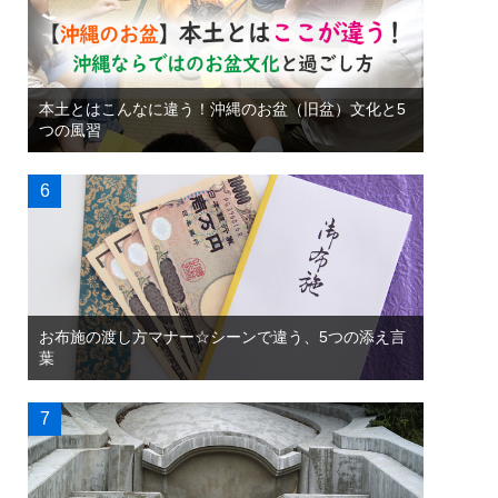
本土とはこんなに違う！沖縄のお盆（旧盆）文化と5
つの風習
お布施の渡し方マナー☆シーンで違う、5つの添え言
葉