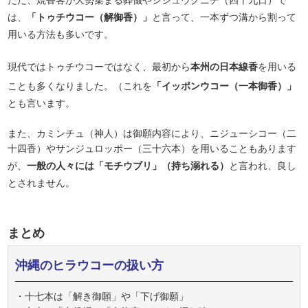
ただ、焼香客が大勢集まる葬儀やシジュウクニチ（四十九日）で
は、
「トゥチウコー（解御香）」
と言って、一本ずつ溝から割って
用いる方法も多いです。
現代ではトゥチウコーではなく、最初から
本州の日本線香
を用いる
ことも多くなりました。（これを
「イッポンウコー（一本御香）」
とも言います。
また、カミンチュ（神人）は御願内容により、ニジューシコー（二
十四香）やサンジュロッポー（三十六本）を用いることもあります
が、
一般の人々には「モチウブリ」（持ち溺れる）
と言われ、良し
とされません。
まとめ
沖縄のヒラウコーの扱い方
・十七本は「解き御願」や「下げ御願」