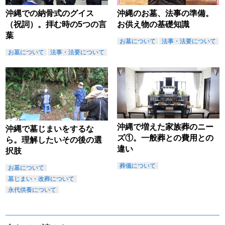
沖縄での納骨式のグイス
沖縄のお墓、法事の準備。
（祝詞）。拝む時の5つの言
お供え物の基礎知識
葉
お墓について
法事・法要について
お墓について
法事・法要について
沖縄で増えた家族葬のニー
沖縄で墓じまいをするな
ズ①。一般葬との費用との
ら。理解したいその後の選
違い
択肢
葬儀について
お墓について
墓じまい・改葬について
永代供養について