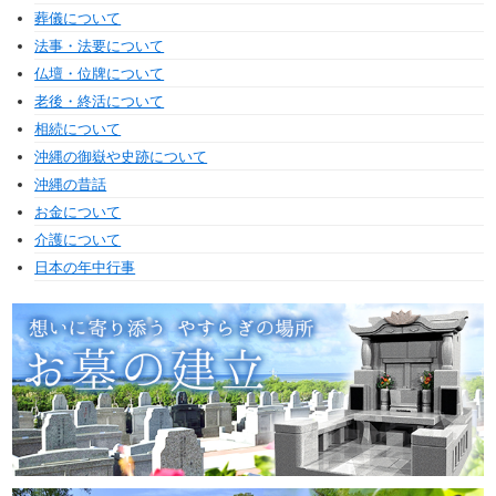
葬儀について
法事・法要について
仏壇・位牌について
老後・終活について
相続について
沖縄の御嶽や史跡について
沖縄の昔話
お金について
介護について
日本の年中行事