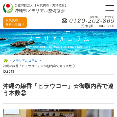
公益財団法人【永代供養・海洋散骨】
togg
沖縄県メモリアル整備協会
navi
永代供養
無料お見積り
受付時間 9:00～17:00
>
メモリアルコラム
>
沖縄の線香「ヒラウコー」☆御願内容で違う本数②
ID:8643
沖縄の線香「ヒラウコー」☆御願内容で違
う本数②