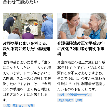
合わせて読みたい
改葬や墓じまいを考える。
介護保険法改正で平成30年
決める前に知りたい基礎知
に変化？利用者が抑える事
識
柄
改葬や墓じまいに着手し「生前
介護保険法の改正の施行は平成
にスッキリしたい！」人々が増
30年8月からです。どのように
えています。トラブルが多いこ
変わるか不安がありますよね。
の問題、スムーズに納得して解
そこで今回は、今年から変わる
決したいですよね。そこで今回
保険法で、特に利用者が意識し
はその手順を、よくある問題と
たいものをお伝えします。
回避方法とともにお伝えしま
介護
介護保険サービス
す。
介護保険法
沖縄
お墓
墓じまい
改葬