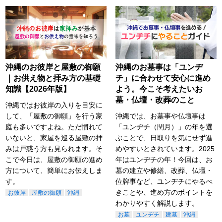
沖縄のお彼岸と屋敷の御願
沖縄のお墓事は「ユンヂ
｜お供え物と拝み方の基礎
チ」に合わせて安心に進め
知識【2026年版】
よう。今こそ考えたいお
墓・仏壇・改葬のこと
沖縄ではお彼岸の入りを目安に
して、「屋敷の御願」を行う家
沖縄では、お墓事や仏壇事は
庭も多いですよね。ただ慣れて
「ユンヂチ（閏月）」の年を選
いないと、家屋を巡る屋敷の拝
ぶことで、日取りを気にせず進
みは戸惑う方も見られます。そ
めやすいとされています。2025
こで今日は、屋敷の御願の進め
年はユンヂチの年！今回は、お
方について、簡単にお伝えしま
墓の建立や修繕、改葬、仏壇・
す。
位牌事など、ユンヂチにやるべ
きことや、進め方のポイントを
お彼岸
屋敷の御願
沖縄
わかりやすく解説します。
お墓
ユンヂチ
建墓
沖縄