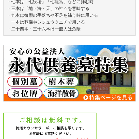
・七本は「七役場」「七龍宮」などに拝む時
・三本は「地・海・天」の神々を意味する
・九本は御願の手落ちや不足を補う時に用いる
・一本は葬儀やシジュウクニチで用いる
・二十四本・三十六本は一般人は危険