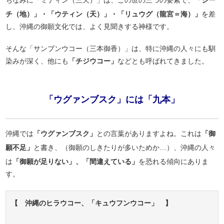
ちなみに「ミティン（三天）」は、この世の三つの要素で、
「ジー
チ（地）」・「ウティン（天）」・「リュウグ（龍宮＝海）」
を差
し、沖縄の御願文化では、よく見聞きする神様です。
そんな「サンブンウコー（三本御香）」は、特に沖縄の人々にも馴
染みが深く、他にも
「チジウコー」
などとも呼ばれてきました。
「ウグァンブスク」には「九本」
沖縄では
「ウグァンブスク」
との言葉がありますよね。これは
「御
願不足」
と書き、（御願のしきたりが多いためか…）、沖縄の人々
は
「御願が足りない」、「間違えている」
を恐れる傾向にありま
す。
【 沖縄のヒラウコー、「キュウフンウコー」 】