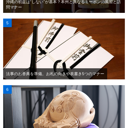
沖縄の初盆は“しない”が基本？本州と異なるミーボンの風習と訪
問マナー
法事のお香典を準備。お札の向きや表書き5つのマナー