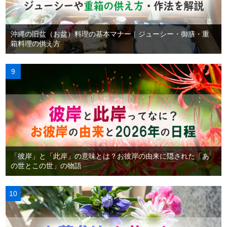
沖縄の旧盆（お盆）料理の基本マナー｜ジューシー・御膳・重
箱料理の供え方
「彼岸」と「此岸」の意味とは？お彼岸の由来に隠された「あ
の世とこの世」の物語