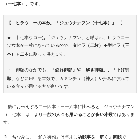
（十七本）」
です。
【 ヒラウコーの本数、「ジュウナナフン（十七本）」 】
★ 十七本ウコーは「ジュウナナフン」と呼ばれ、ヒラウコー
は六本が一枚になっているので、
タヒラ（二枚）＋半ヒラ（三
本）＋二本
に割って供えます。
・ 御願のなかでも、
「恐れ御願」や「解き御願」、「下げ御
願」
などに用いる本数で、カミンチュ（神人）や拝みに慣れて
いる方々が用いる方が良いです。
…後にお伝えする二十四本・三十六本に比べると、ジュウナナフン
（十七本）は、より
一般の人々も用いることが多い本数
ではありま
す。
※ ちなみに、「解き御願」は年末に
祈願事を「解く」御願
で、