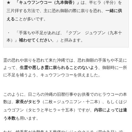
★
「キュウフンウコー（九本御香）」
は、半ヒラ（半分）を
三片拝する方法で、主に恐れ御願の際に祟りを恐れ、
一緒に供
える
ことが多いです。
・ 「手落ちや不足があれば、『クブン ジュウブン（九本十
本）』
補わせてください
。」と拝みます。
霊の恐れや祟りを恐れて来た沖縄では、恐れ御願の手落ちや不足に
よって、
生霊や悪しき霊に祟られることのないよう
、御願時に一所
に不足を補うよう、キュウフンウコーを供えました。
このように、日ごろの沖縄の旧暦行事やお供養でのヒラウコーの本
数は、
家長がタヒラ
（二枚＝ジュウニフン・十二本）、もしくはジ
ュウゴフン（タヒラと半ヒラ＝十五本）ですが、
内容によっては違
う本数
も用います。