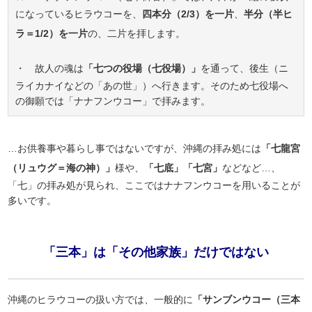
になっているヒラウコーを、
四本分（2/3）を一片
、
半分（半ヒ
ラ＝1/2）を一片
の、二片を拝します。
・ 故人の魂は
「七つの役場（七役場）」
を通って、後生（ニ
ライカナイなどの「あの世」）へ行きます。そのため七役場へ
の御願では「ナナフンウコー」で拝みます。
…お供養事や暮らし事ではないですが、沖縄の拝み処には
「七龍宮
（リュウグ＝海の神）」
様や、
「七底」「七宮」
などなど…、
「七」の拝み処が見られ、ここではナナフンウコーを用いることが
多いです。
「三本」は「その他家族」だけではない
沖縄のヒラウコーの扱い方では、一般的に
「サンブンウコー（三本