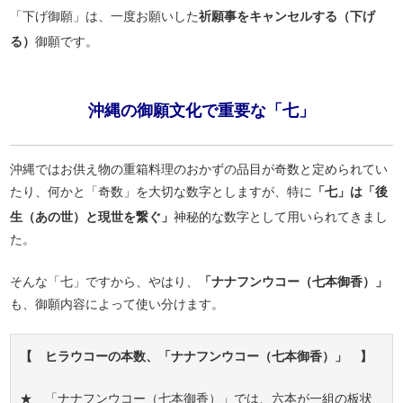
「下げ御願」は、一度お願いした
祈願事をキャンセルする（下げ
る）
御願です。
沖縄の御願文化で重要な「七」
沖縄ではお供え物の重箱料理のおかずの品目が奇数と定められてい
たり、何かと「奇数」を大切な数字としますが、特に
「七」は「後
生（あの世）と現世を繋ぐ」
神秘的な数字として用いられてきまし
た。
そんな「七」ですから、やはり、
「ナナフンウコー（七本御香）」
も、御願内容によって使い分けます。
【 ヒラウコーの本数、「ナナフンウコー（七本御香）」 】
★ 「ナナフンウコー（七本御香）」では、六本が一組の板状