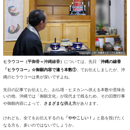
ヒラウコー（平御香＝沖縄線香）
については、先日「
沖縄の線香
「ヒラウコー」☆御願内容で違う本数①
」でお伝えしましたが、沖
縄のヒラウコーは奥が深いですよね。
先日の記事でお伝えした、お仏壇・ヒヌカンへ供える本数や意味合
いの他、沖縄では「御願文化」が現代まで残るため、その旧暦行事
や御願内容によって、
さまざまな供え方
があります。
けれども、全てをお伝えするのも
「ややこしい！」
と匙を投げたく
なる方も、多いのではないでしょうか。