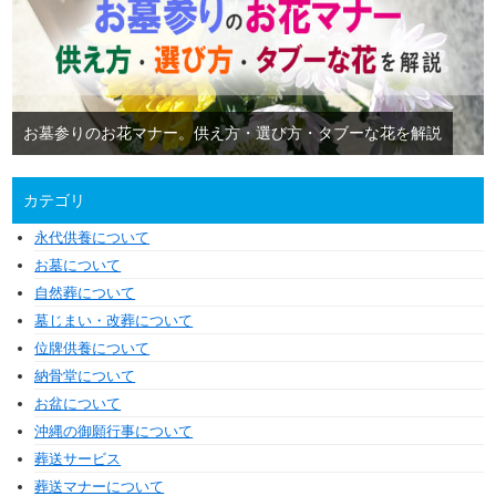
お墓参りのお花マナー。供え方・選び方・タブーな花を解説
カテゴリ
永代供養について
お墓について
自然葬について
墓じまい・改葬について
位牌供養について
納骨堂について
お盆について
沖縄の御願行事について
葬送サービス
葬送マナーについて