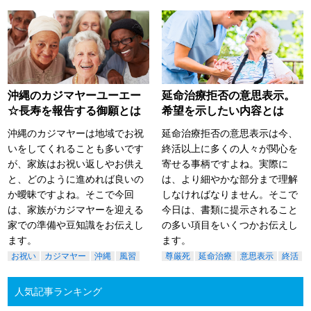
沖縄のカジマヤーユーエー
延命治療拒否の意思表示。
☆長寿を報告する御願とは
希望を示したい内容とは
沖縄のカジマヤーは地域でお祝
延命治療拒否の意思表示は今、
いをしてくれることも多いです
終活以上に多くの人々が関心を
が、家族はお祝い返しやお供え
寄せる事柄ですよね。実際に
と、どのように進めれば良いの
は、より細やかな部分まで理解
か曖昧ですよね。そこで今回
しなければなりません。そこで
は、家族がカジマヤーを迎える
今日は、書類に提示されること
家での準備や豆知識をお伝えし
の多い項目をいくつかお伝えし
ます。
ます。
お祝い
カジマヤー
沖縄
風習
尊厳死
延命治療
意思表示
終活
人気記事ランキング