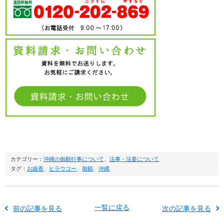
カテゴリー：
沖縄の御願行事について
、
法事・法要について
タグ：
お線香
、
ヒラウコー
、
御願
、
沖縄
一覧に戻る
前の記事を見る
次の記事を見る