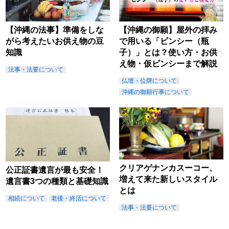
【沖縄の法事】準備をしな
【沖縄の御願】屋外の拝み
がら考えたいお供え物の豆
で用いる「ビンシー（瓶
知識
子）」とは？使い方・お供
え物・仮ビンシーまで解説
法事・法要について
仏壇・位牌について
沖縄の御願行事について
クリアゲナンカスーコー、
公正証書遺言が最も安全！
増えて来た新しいスタイル
遺言書3つの種類と基礎知識
とは
相続について
老後・終活について
法事・法要について