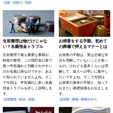
お盆
日取り
旧盆
生前整理は物だけじゃな
お焼香をする手順。初めて
い？名義預金トラブル
の葬儀で押えるマナーとは
生前整理で最も重要な事柄が、
お焼香の手順は、実は正確な作
財産の整理。この預貯金口座で
法を理解していないことが多い
後々申告漏れと判断されやすい
もの。けれども基本くらいは理
のが名義口座なのですが、あま
解して、故人への弔いに集中し
り知られていませんよね。そこ
たいですよね。そこで今回は、
で今回は、申告漏れに多い名義
お焼香の基本の手順と、知って
預金トラブルを詳しく説明しま
おきたい基礎知識をお伝えしま
す。
す。
生前整理
終活
老後
お焼香
葬儀
葬儀マナー