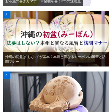
お布施の書き方マナー☆金額を書く3つの注意点
沖縄の初盆は“しない”が基本？本州と異なるミーボンの風習と訪
問マナー