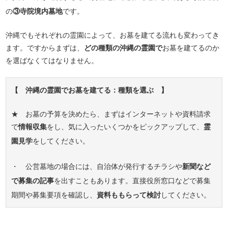
の
③寺院境内墓地
です。
沖縄でもそれぞれの霊園によって、お墓を建てる流れも変わってき
ます。ですからまずは、
どの種類の沖縄の霊園で
お墓を建てるのか
を選ばなくてはなりません。
【 沖縄の霊園でお墓を建てる：種類を選ぶ 】
★ お墓の予算を決めたら、まずはインターネットや資料請求
で
情報収集
をし、気に入ったいくつかをピックアップして、
霊
園見学
をしてください。
・ 公営墓地の場合には、自治体が発行するチラシや
新聞など
で募集の記事
を出すこともあります。直接役所窓口などで募集
期間や募集要項を確認し、
資料ももらって検討
してください。