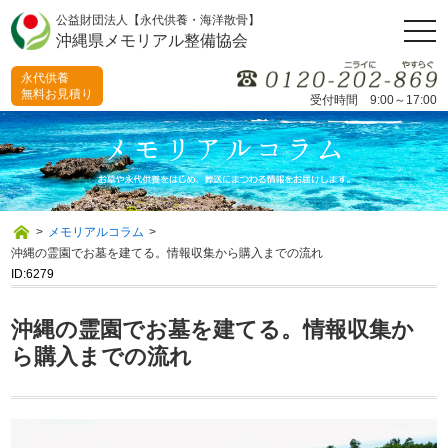
公益財団法人【永代供養・海洋散骨】
togg
沖縄県メモリアル整備協会
navi
永代供養
無料お見積り
受付時間 9:00～17:00
>
メモリアルコラム
>
沖縄の霊園でお墓を建てる。情報収集から購入までの流れ
ID:6279
沖縄の霊園でお墓を建てる。情報収集か
ら購入までの流れ