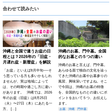
合わせて読みたい
沖縄と全国で違うお盆の日
沖縄のお墓、門中墓。全国
程とは？2026年の「旧盆・
的なお墓との５つの違い
月遅れ盆・新暦盆」を解説
沖縄のお墓と言えば、門中墓。
「お盆」といえば8月中旬──そ
あらゆる面で独自の文化を辿っ
う思っている方も多いかもしれ
てきた沖縄のお墓やお墓参りの
ませんが、実は地域によって
風習、興味深いですよね。そこ
は、その時期や過ごし方に違い
で今回は、沖縄のお墓の特徴
があります。 沖縄では、2026
を、全国的なものとの違いにポ
年のお盆（旧盆）は8月25日
イントをおいて５つ、お伝えし
（火）〜27日（木）にあたる一
ます。
方、 […]
お墓
沖縄
門中墓