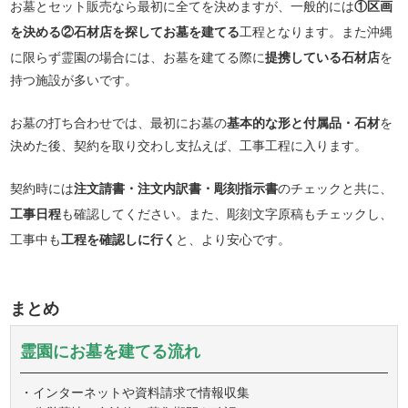
お墓とセット販売なら最初に全てを決めますが、一般的には
①区画
を決める②石材店を探してお墓を建てる
工程となります。また沖縄
に限らず霊園の場合には、お墓を建てる際に
提携している石材店
を
持つ施設が多いです。
お墓の打ち合わせでは、最初にお墓の
基本的な形と付属品・石材
を
決めた後、契約を取り交わし支払えば、工事工程に入ります。
契約時には
注文請書・注文内訳書・彫刻指示書
のチェックと共に、
工事日程
も確認してください。また、彫刻文字原稿もチェックし、
工事中も
工程を確認しに行く
と、より安心です。
まとめ
霊園にお墓を建てる流れ
・インターネットや資料請求で情報収集