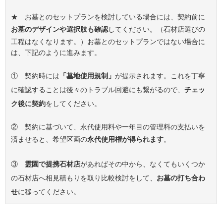
★ お墓とのセットプランを検討している場合には、契約前に
お墓のデザインや選択肢も確認
してください。（石材店選びの
工程はなくなります。）お墓とのセットプランではない場合に
は、下記のように進みます。
① 契約時には
「墓地使用規制」
が提示されます。これを丁寧
に確認することは後々のトラブル回避にも繋がるので、
チェッ
ク後に契約
をしてください。
② 契約に基づいて、永代使用料や一年目の管理料の支払いを
済ませると、希望区画の
永代使用権が得られます
。
③
霊園で提携石材店
があればその中から、なくてもいくつか
の石材店へ相見積もりを取り比較検討をして、
お墓の打ち合わ
せ
に移ってください。