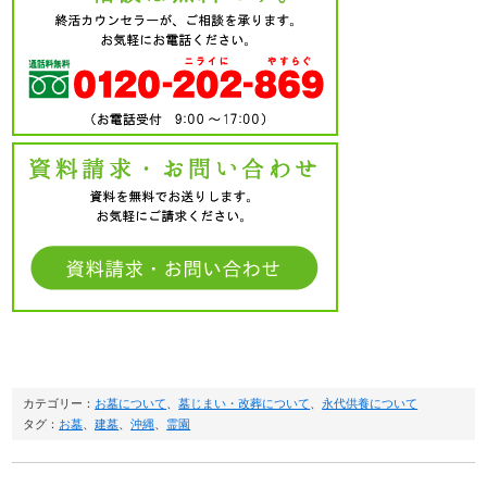
カテゴリー：
お墓について
、
墓じまい・改葬について
、
永代供養について
タグ：
お墓
、
建墓
、
沖縄
、
霊園