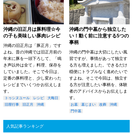
沖縄の旧正月は豚料理☆今
沖縄の門中墓から独立した
の子も美味しい豚肉レシピ
い！動く前に注意する5つの
事柄
沖縄の旧正月は「豚正月」です
よね。昔の沖縄では旧正月前の
沖縄の門中墓は大切にしたい風
年末に豚を一頭下ろして、「鳴
習ですが、事情があって独立す
き声以外は全て」料理、保存を
る方も増えました。できるだけ
していました。そこで今日は、
穏便にトラブルなく進めたいで
定番の豚料理と、少し変わった
すよね。そこで今回は、独立す
レシピまでいくつかお伝えしま
る方が注意したい事柄を、体験
す。
者のアドバイスからお伝えしま
す。
トゥシヌユール
レシピ
大晦日
旧暦行事
旧正月
沖縄
お墓
墓じまい
改葬
沖縄
門中墓
人気記事ランキング