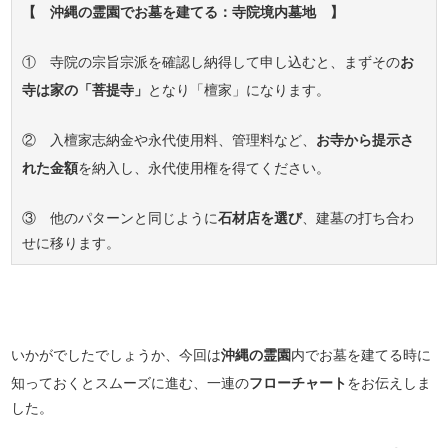
【 沖縄の霊園でお墓を建てる：寺院境内墓地 】
① 寺院の宗旨宗派を確認し納得して申し込むと、まずその
お
寺は家の「菩提寺」
となり「檀家」になります。
② 入檀家志納金や永代使用料、管理料など、
お寺から提示さ
れた金額
を納入し、永代使用権を得てください。
③ 他のパターンと同じように
石材店を選び
、建墓の打ち合わ
せに移ります。
いかがでしたでしょうか、今回は
沖縄の霊園
内でお墓を建てる時に
知っておくとスムーズに進む、一連の
フローチャート
をお伝えしま
した。