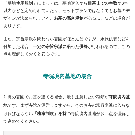
「墓地使用規制」によっては、墓地購入から
建墓までの年数
が3年
以内などと定められていたり、セットプランではなくてもお墓のデ
ザインが決められている、
お墓の高さ規制
がある…、などの場合が
あります。
また、宗旨宗派を問わない霊園がほとんどですが、永代供養などを
付加した場合、
一定の宗旨宗派に沿った供養
が行われるので、この
点も理解しておくと安心です。
寺院境内墓地の場合
沖縄の霊園でお墓を建てる場合、最も注意したい種類が
寺院境内墓
地
です。まず寺院が運営しますから、そのお寺の宗旨宗派に入らな
ければならない
「檀家制度」を持つ
寺院境内墓地が多い点を理解し
て進めてください。