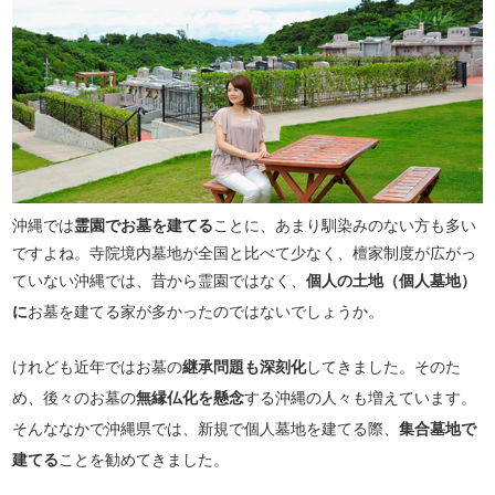
沖縄では
霊園でお墓を建てる
ことに、あまり馴染みのない方も多い
ですよね。寺院境内墓地が全国と比べて少なく、檀家制度が広がっ
ていない沖縄では、昔から霊園ではなく、
個人の土地（個人墓地）
に
お墓を建てる家が多かったのではないでしょうか。
けれども近年ではお墓の
継承問題も深刻化
してきました。そのた
め、後々のお墓の
無縁仏化を懸念
する沖縄の人々も増えています。
そんななかで沖縄県では、新規で個人墓地を建てる際、
集合墓地で
建てる
ことを勧めてきました。