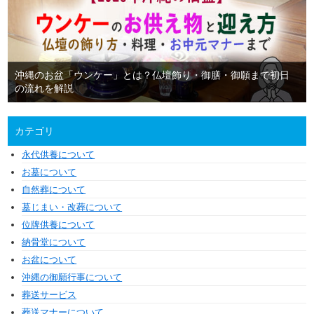
沖縄のお盆「ウンケー」とは？仏壇飾り・御膳・御願まで初日
の流れを解説
カテゴリ
永代供養について
お墓について
自然葬について
墓じまい・改葬について
位牌供養について
納骨堂について
お盆について
沖縄の御願行事について
葬送サービス
葬送マナーについて