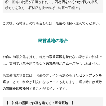
④ 墓地の使用が許可されたら、
石材店をいくつか探して
相見
積もりを取り、石材店を決めれば、建墓の工程です。
この後、石材店との打ち合わせは、最後の項目へ進んでください。
民営墓地の場合
独自の御願文化を持ち、特定の
宗旨宗派を持たない
家が多い沖縄で
は、霊園でお墓を建てるなら
民営墓地がスムーズ
かもしれません。
民営墓地の場合には、お墓のデザインも決められた
セットプランを
選ぶ
ことで、料金が割安になるケースもあります。選ぶ時には
複数
の霊園を比較検討
することがポイントです。
【 沖縄の霊園でお墓を建てる：民営墓地 】