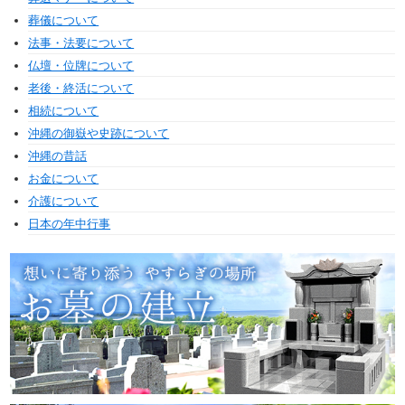
葬儀について
法事・法要について
仏壇・位牌について
老後・終活について
相続について
沖縄の御嶽や史跡について
沖縄の昔話
お金について
介護について
日本の年中行事