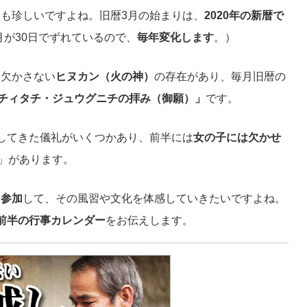
も珍しいですよね。旧暦3月の始まりは、
2020年の新暦で
が30日でずれているので、
毎年変化します
。）
を欠かさない
ヒヌカン（火の神）
の存在があり、毎月旧暦の
チィタチ・ジュウグニチの拝み（御願）」
です。
してきた儀礼がいくつかあり、前半には
女の子には欠かせ
下り」があります。
り参加
して、その風習や文化を体感していきたいですよね。
前半の行事カレンダー
をお伝えします。