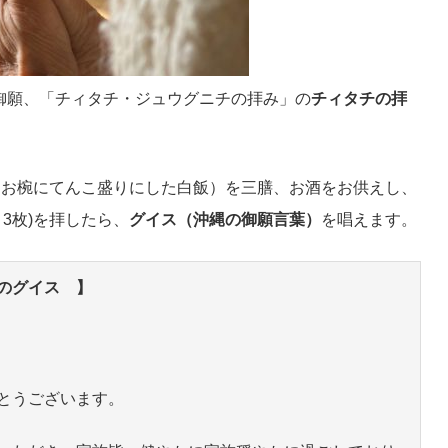
縄の御願、「チィタチ・ジュウグニチの拝み」の
チィタチの拝
なお椀にてんこ盛りにした白飯）を三膳、お酒をお供えし、
3枚)を拝したら、
グイス（沖縄の御願言葉）
を唱えます。
のグイス 】
とうございます。