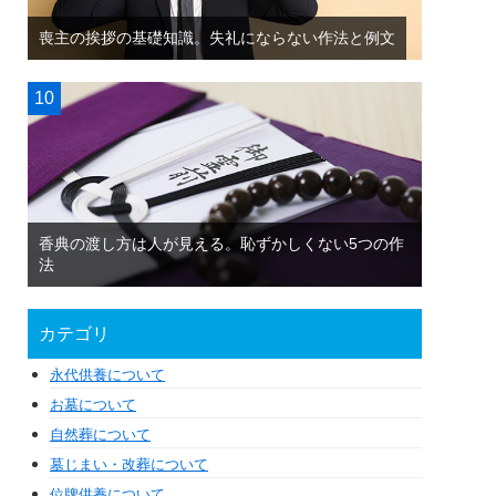
喪主の挨拶の基礎知識。失礼にならない作法と例文
香典の渡し方は人が見える。恥ずかしくない5つの作
法
カテゴリ
永代供養について
お墓について
自然葬について
墓じまい・改葬について
位牌供養について