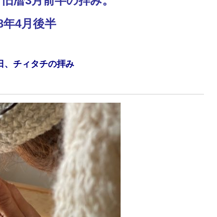
旧暦3月前半の拝み。
18年4月後半
1日、チィタチの拝み