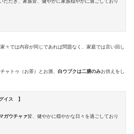
いただき、家族皆、健やかに家族穏やかに過ごしており
、家々では内容が同じであれば問題なく、家庭では言い回し
ウチャトゥ（お茶）とお酒、
白ウブクは二膳のみ
お供えをし
グイス 】
マガウチャァ
皆、健やかに穏やかな日々を過ごしており