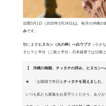
旧暦3月1日（2020年3月24日)は、毎月の沖
み
です。
朝にまず
ヒヌカン（火の神）へ白ウブク
（小さ
タヒラと半分（二枚と半分…日本線香では12枚と
【 沖縄の御願、チィタチの拝み、ヒヌカンへ
★ 「お陰様で本日も
チィタチを迎えました
。
いつも私たち家族をお見守りくださり、ありが